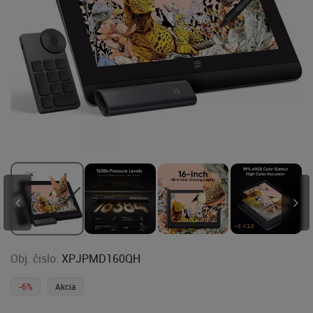
Obj. čislo:
XPJPMD160QH
-6%
Akcia