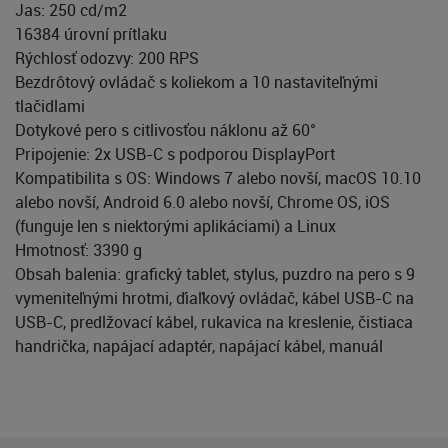
Jas: 250 cd/m2
16384 úrovní prítlaku
Rýchlosť odozvy: 200 RPS
Bezdrôtový ovládač s koliekom a 10 nastaviteľnými
tlačidlami
Dotykové pero s citlivosťou náklonu až 60°
Pripojenie: 2x USB-C s podporou DisplayPort
Kompatibilita s OS: Windows 7 alebo novší, macOS 10.10
alebo novší, Android 6.0 alebo novší, Chrome OS, iOS
(funguje len s niektorými aplikáciami) a Linux
Hmotnosť: 3390 g
Obsah balenia: grafický tablet, stylus, puzdro na pero s 9
vymeniteľnými hrotmi, ďiaľkový ovládač, kábel USB-C na
USB-C, predlžovací kábel, rukavica na kreslenie, čistiaca
handrička, napájací adaptér, napájací kábel, manuál