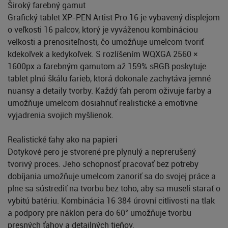
Široký farebný gamut
Grafický tablet XP-PEN Artist Pro 16 je vybavený displejom
o veľkosti 16 palcov, ktorý je vyváženou kombináciou
veľkosti a prenositeľnosti, čo umožňuje umelcom tvoriť
kdekoľvek a kedykoľvek. S rozlíšením WQXGA 2560 ×
1600px a farebným gamutom až 159% sRGB poskytuje
tablet plnú škálu farieb, ktorá dokonale zachytáva jemné
nuansy a detaily tvorby. Každý ťah perom oživuje farby a
umožňuje umelcom dosiahnuť realistické a emotívne
vyjadrenia svojich myšlienok.
Realistické ťahy ako na papieri
Dotykové pero je stvorené pre plynulý a neprerušený
tvorivý proces. Jeho schopnosť pracovať bez potreby
dobíjania umožňuje umelcom zanoriť sa do svojej práce a
plne sa sústrediť na tvorbu bez toho, aby sa museli starať o
vybitú batériu. Kombinácia 16 384 úrovní citlivosti na tlak
a podpory pre náklon pera do 60° umožňuje tvorbu
presných ťahov a detailných tieňov.