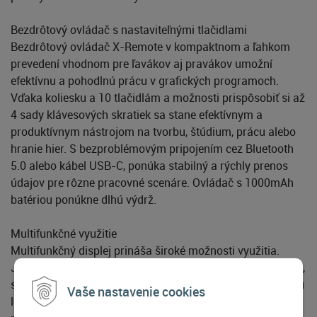
Bezdrôtový ovládač s nastaviteľnými tlačidlami
Bezdrôtový ovládač X-Remote v kompaktnom a ľahkom
prevedení vhodnom pre ľavákov aj pravákov umožní
efektívnu a pohodlnú prácu v grafických programoch.
Vďaka koliesku a 10 tlačidlám a možnosti prispôsobiť si až
4 sady klávesových skratiek sa stane efektívnym a
produktívnym nástrojom na tvorbu, štúdium, prácu alebo
hranie hier. S bezproblémovým pripojením cez Bluetooth
5.0 alebo kábel USB-C, ponúka stabilný a rýchly prenos
údajov pre rôzne pracovné scenáre. Ovládač s 1000mAh
batériou ponúkne dlhú výdrž.
Multifunkčné využitie
Multifunkčný displej prináša široké možnosti využitia.
Jeho rozšírené funkcie nielen umožňujú tvorbu, hranie hier,
sledovanie filmov a prehrávanie videí, ale taktiež poskytujú
Vaše nastavenie cookies
lepší herný zážitok vďaka veľkej obrazovke. Navyše