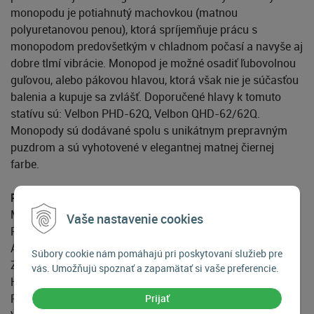
monopodu je potiahnutý machovkou (matnou
polyuretanovou penou), ktorá spríjemňuje prácu s
monopodom predovšetkým v chladnom počasí a navyše aj
dobre tlmí vibrácie. Monopod je možné osadiť ľubovolnou
guľovou, alebo pákovou hlavou, ktorá však nie je súčasťou
balenia a kupuje sa zvlášť. Doporučené hlavy k tomuto
statívu sú: Velbon PHD-62Q, Velbon QHD-62/62Q.
Monopody sú dodávané spolu s unikátnym prepravným
puzdrom a sú vyhotovené v elegantnej matnej čiernej
farbe.
Parametre monopodu Velbon Ultra Stick L50:
Materiál monopodu: Hliníková zliatina
Vaše nastavenie cookies
Počet sekcií nohy: 5 sekcie
Aretácia nohy: Twist Lock™
Súbory cookie nám pomáhajú pri poskytovaní služieb pre
Zakončenie nohy: Gumová pätka
vás. Umožňujú spoznať a zapamätať si vaše preferencie.
Hlava v cene monopodu: Nie
Rýchloupínacia doštička: -
Prijať