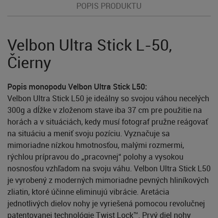
POPIS PRODUKTU
Velbon Ultra Stick L-50,
Čierny
Popis monopodu Velbon Ultra Stick L50:
Velbon Ultra Stick L50 je ideálny so svojou váhou necelých
300g a dĺžke v zloženom stave iba 37 cm pre použitie na
horách a v situáciách, kedy musí fotograf pružne reágovať
na situáciu a meniť svoju pozíciu. Vyznačuje sa
mimoriadne nízkou hmotnosťou, malými rozmermi,
rýchlou prípravou do „pracovnej“ polohy a vysokou
nosnosťou vzhľadom na svoju váhu. Velbon Ultra Stick L50
je vyrobený z moderných mimoriadne pevných hliníkových
zliatin, ktoré účinne eliminujú vibrácie. Aretácia
jednotlivých dielov nohy je vyriešená pomocou revolučnej
patentovanej technológie Twist Lock™. Prvý diel nohy