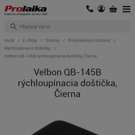
Kráľovstvo fotografov od roku 1993
Úvod
E-Shop
Statívy
Príslušenstvo statívov
Rýchloupínacie doštičky
Velbon QB-145B rýchloupínacia doštička, Čierna
Velbon QB-145B
rýchloupínacia doštička,
Čierna