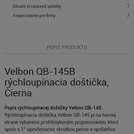
Chcem si nastaviť splátky
Financovanie pre firmy
POPIS PRODUKTU
Velbon QB-145B
rýchloupínacia doštička,
Čierna
Popis rýchloupínacej doštičky Velbon QB-145:
Rýchloupínacia doštička Velbon QB-145 je na hornej
strane vybavená protišmykovým pogumovaním, ktoré
spolu s 1“ upevňovacou skrutkou pevne a spoľahlivo