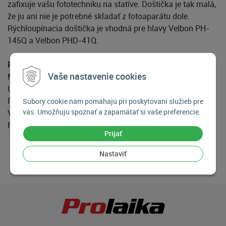
zafixuje vašu fototechniku na statíve. Doštička je tak malá,
že ju ani nie je potrebné skladať z fotoaparátu dole.
Rýchloupínacia doštička je vhodná pre hlavy Velbon PH-
145Q a Velbon PHD-41Q.
Parametre rýchloupínacej doštičky Velbon QB-145:
Vaše nastavenie cookies
Materiál monopodu: Kov, Plást, Guma
Upevňovacia skrutka: 1“ skrutka
Poisťovací kolík: Nie
Súbory cookie nám pomáhajú pri poskytovaní služieb pre
vás. Umožňujú spoznať a zapamätať si vaše preferencie.
Vodováha: Nie
Farba statívu: Čierna / Zlatá / Farba kovu
Prijať
Nastaviť