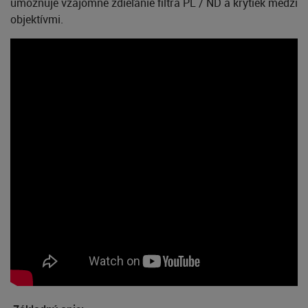
umožňuje vzájomné zdieľanie filtra PL / ND a krytiek medzi
objektívmi.