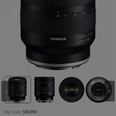
Obj. čislo:
580390