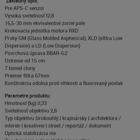
Základný opis:
Pre APS-C senzor
Vysoká svetelnosť f2,8
16,5-30 mm ekvivalentné zorné pole
Krokovacia jednotka motora RXD
Prvky GM (Glass Molded Aspherical), XLD (eXtra Low
Dispersion) a LD (Low Dispersion)
Povrchová úprava BBAR-G2
Ostrenie od 15 cm
7 lamiel clony
Priemer filtra 67mm
Konštrukcia odolná proti vlhkosti a fluorovaný povlak
Parametre produktu:
Hmotnosť (kg) 0,33
Svetelnosť objektívu 2,8
Typ objektívu širokouhlý | krajinársky | architektúra /
interiér | kreatívne | street / reportáž / dokument
Optická stabilizácia nie