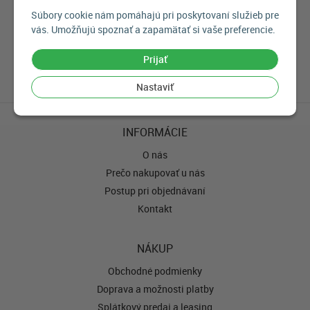
Sme autorizovaný predajca týchto značiek:
Súbory cookie nám pomáhajú pri poskytovaní služieb pre
vás. Umožňujú spoznať a zapamätať si vaše preferencie.
Prijať
Nastaviť
INFORMÁCIE
O nás
Prečo nakupovať u nás
Postup pri objednávaní
Kontakt
NÁKUP
Obchodné podmienky
Doprava a možnosti platby
Splátkový predaj a leasing