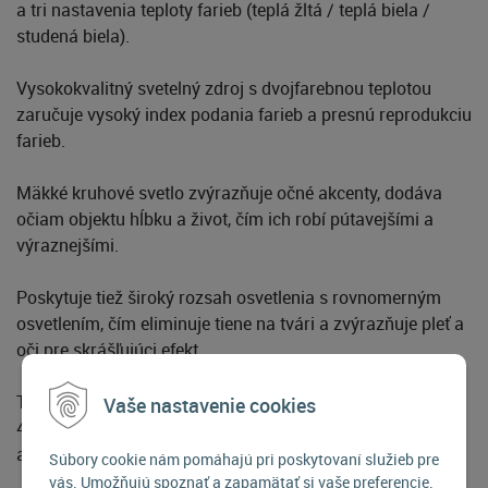
a tri nastavenia teploty farieb (teplá žltá / teplá biela /
studená biela).
Vysokokvalitný svetelný zdroj s dvojfarebnou teplotou
zaručuje vysoký index podania farieb a presnú reprodukciu
farieb.
Mäkké kruhové svetlo zvýrazňuje očné akcenty, dodáva
očiam objektu hĺbku a život, čím ich robí pútavejšími a
výraznejšími.
Poskytuje tiež široký rozsah osvetlenia s rovnomerným
osvetlením, čím eliminuje tiene na tvári a zvýrazňuje pleť a
oči pre skrášľujúci efekt.
Tento výrobok je vybavený lítiovou batériou s kapacitou
Vaše nastavenie cookies
440 mAh, podporuje nabíjanie cez USB-C a ponúka viac
ako 30 minút nepretržitého používania pri plnom výkone.
Súbory cookie nám pomáhajú pri poskytovaní služieb pre
vás. Umožňujú spoznať a zapamätať si vaše preferencie.