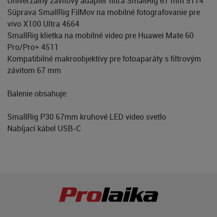
Univerzálny závitový adaptér filtra SmallRig 67 mm 5174
Súprava SmallRig FilMov na mobilné fotografovanie pre
vivo X100 Ultra 4664
SmallRig klietka na mobilné video pre Huawei Mate 60
Pro/Pro+ 4511
Kompatibilné makroobjektívy pre fotoaparáty s filtrovým
závitom 67 mm
Balenie obsahuje:
SmallRig P30 67mm kruhové LED video svetlo
Nabíjací kábel USB-C