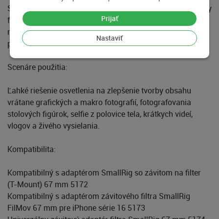
Slúži ako komplexné riešenie, ktoré uspokojí potreby hobby
Prijať
fotografov, blogerov a živých streamerov tým, že účinne
rieši problémy súvisiace so svetelnými efektmi,
Nastaviť
prenosnosťou a výdržou batérie.
Scenáre použitia:
Ľahké riešenie osvetlenia na zlepšenie tvorby obsahu
vrátane grafických a makro fotografií, fotografovania
stolových figúrok, selfie z polovice tela, krátkych videí,
vlogov a živého vysielania.
Kompatibilita:
Kompatibilný s adaptérom SmallRig so závitom na filter
(T-Mount) 67 mm 5172
Kompatibilný s adaptérom závitového filtra SmallRig
FilMov 67 mm pre iPhone série 16 5173