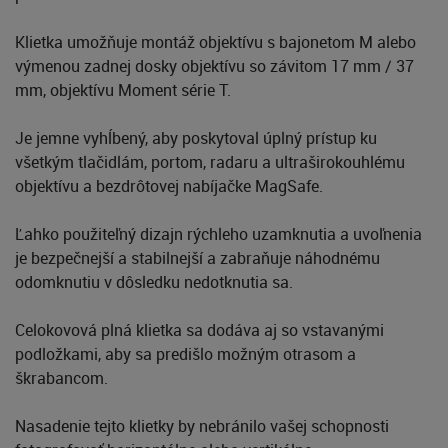
Klietka umožňuje montáž objektívu s bajonetom M alebo
výmenou zadnej dosky objektívu so závitom 17 mm / 37
mm, objektívu Moment série T.
Je jemne vyhĺbený, aby poskytoval úplný prístup ku
všetkým tlačidlám, portom, radaru a ultraširokouhlému
objektívu a bezdrôtovej nabíjačke MagSafe.
Ľahko použiteľný dizajn rýchleho uzamknutia a uvoľnenia
je bezpečnejší a stabilnejší a zabraňuje náhodnému
odomknutiu v dôsledku nedotknutia sa.
Celokovová plná klietka sa dodáva aj so vstavanými
podložkami, aby sa predišlo možným otrasom a
škrabancom.
Nasadenie tejto klietky by nebránilo vašej schopnosti