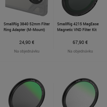
SmallRig 3840 52mm Filter
SmallRig 4215 MagEase
Ring Adapter (M-Mount)
Magnetic VND Filter Kit
ND2-ND32 (1-5 Stop)
52mm
24,90
€
67,90
€
Na objednávku
Na objednávku