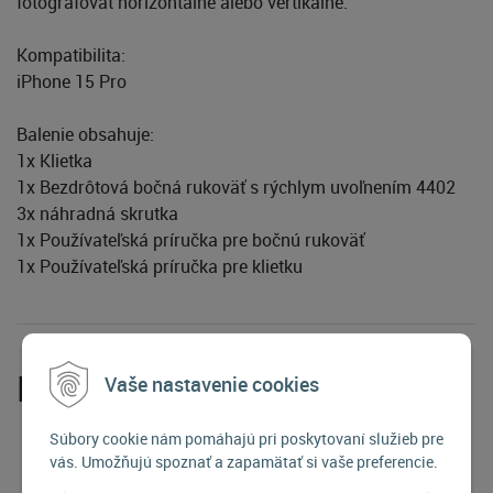
fotografovať horizontálne alebo vertikálne.
Kompatibilita:
iPhone 15 Pro
Balenie obsahuje:
1x Klietka
1x Bezdrôtová bočná rukoväť s rýchlym uvoľnením 4402
3x náhradná skrutka
1x Používateľská príručka pre bočnú rukoväť
1x Používateľská príručka pre klietku
Príslušenstvo
Vaše nastavenie cookies
Súbory cookie nám pomáhajú pri poskytovaní služieb pre
vás. Umožňujú spoznať a zapamätať si vaše preferencie.