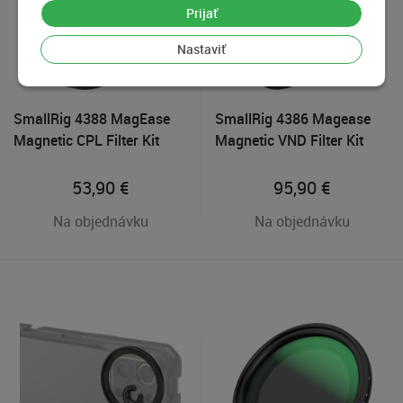
Prijať
Nastaviť
SmallRig 4388 MagEase
SmallRig 4386 Magease
Magnetic CPL Filter Kit
Magnetic VND Filter Kit
with M-mount Filter
ND2-ND32 (1-5 Stop) with
Adapter (52mm) for Phone
M-mount Filter Adap
53,90
€
95,90
€
Na objednávku
Na objednávku