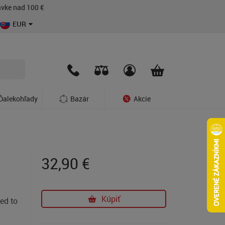
vke nad 100 €
EUR
Ďalekohľady
Bazár
Akcie
32,90
€
Kúpiť
ed to