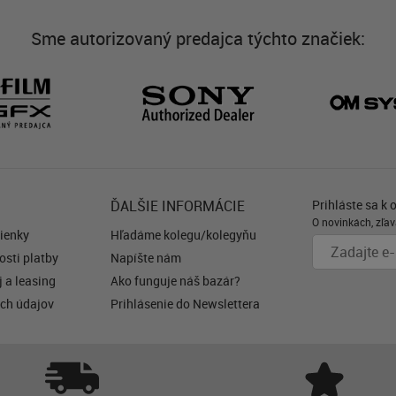
Sme autorizovaný predajca týchto značiek:
ĎALŠIE INFORMÁCIE
Prihláste sa k 
O novinkách, zľav
ienky
Hľadáme kolegu/kolegyňu
sti platby
Napíšte nám
 a leasing
Ako funguje náš bazár?
ch údajov
Prihlásenie do Newslettera