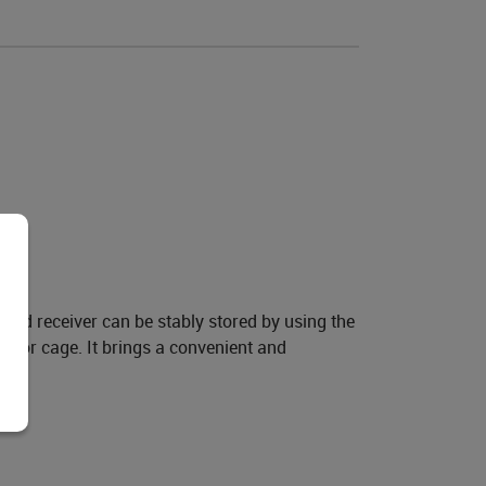
and receiver can be stably stored by using the
a or cage. It brings a convenient and