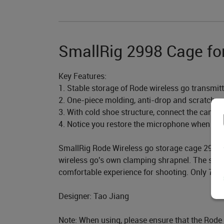
SmallRig 2998 Cage fo
Key Features:
1. Stable storage of Rode wireless go transmitt
2. One-piece molding, anti-drop and scratch-re
3. With cold shoe structure, connect the camer
4. Notice you restore the microphone when you 
SmallRig Rode Wireless go storage cage 2998 is
wireless go's own clamping shrapnel. The stor
comfortable experience for shooting. Only 74g,
Designer: Tao Jiang
Note: When using, please ensure that the Rode 