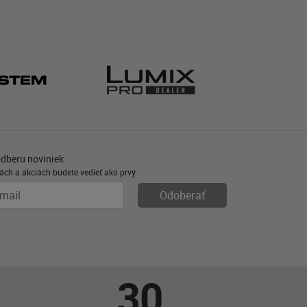
odberu noviniek
ách a akciách budete vedieť ako prvý.
30