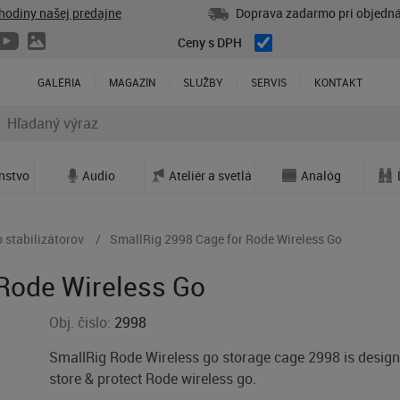
hodiny našej predajne
Doprava zadarmo pri objedná
Ceny s DPH
GALÉRIA
MAGAZÍN
SLUŽBY
SERVIS
KONTAKT
enstvo
Audio
Ateliér a svetlá
Analóg
 stabilizátorov
SmallRig 2998 Cage for Rode Wireless Go
Rode Wireless Go
Obj. čislo:
2998
SmallRig Rode Wireless go storage cage 2998 is design
store & protect Rode wireless go.