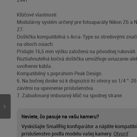
2947
Kľúčové vlastnosti:
Modulárny systém určený pre fotoaparáty Nikon Z6 a 
Z7.
Doštička kompatibilná s Arca-Type so stredovými zna
na oboch osiach.
Pridajte 16,5 mm výšku založenú na pôvodnej rukoväti.
Roztiahnuteľná bočná doštička umožňuje uviazanie al
uvoľnenie kábla.
Kompatibilný s popruhom Peak Design.
6. Na bočnej doske sú k dispozícii tri otvory so 1/4 ”-20
závitmi na upevnenie príslušenstva.
7. Zabudovaný imbusový kľúč na spodnej strane.
Neviete, čo pasuje na vašu kameru?
Vyskúšajte SmallRig konfigurátor a nájdite kompatibi
príslušenstvo podľa modelu vašej kamery.
Otvoriť