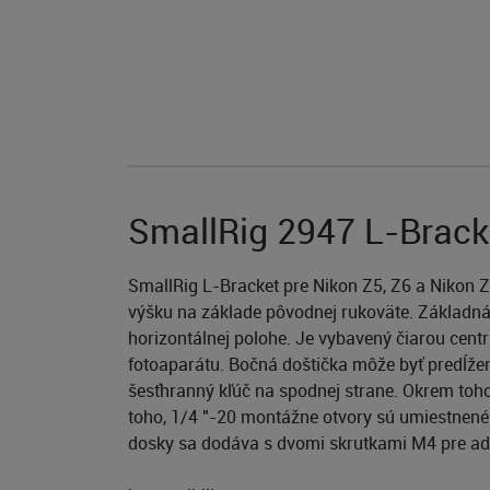
SmallRig 2947 L-Brack
SmallRig L-Bracket pre Nikon Z5, Z6 a Nikon Z
výšku na základe pôvodnej rukoväte. Základná
horizontálnej polohe. Je vybavený čiarou centru
fotoaparátu. Bočná doštička môže byť predĺžená
šesťhranný kľúč na spodnej strane. Okrem toh
toho, 1/4 "-20 montážne otvory sú umiestnené 
dosky sa dodáva s dvomi skrutkami M4 pre ad