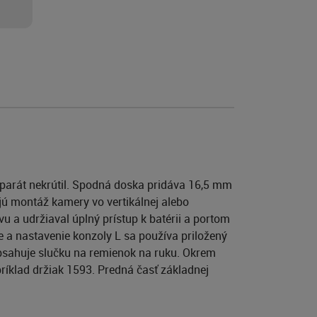
oaparát nekrútil. Spodná doska pridáva 16,5 mm
ú montáž kamery vo vertikálnej alebo
vu a udržiaval úplný prístup k batérii a portom
e a nastavenie konzoly L sa používa priložený
obsahuje slučku na remienok na ruku. Okrem
ríklad držiak 1593. Predná časť základnej