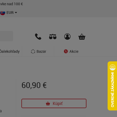
vke nad 100 €
EUR
Ďalekohľady
Bazár
Akcie
60,90
€
Kúpiť
a