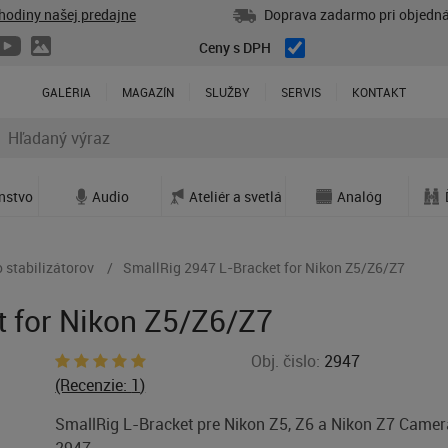
hodiny našej predajne
Doprava zadarmo pri objedná
Ceny s DPH
GALÉRIA
MAGAZÍN
SLUŽBY
SERVIS
KONTAKT
enstvo
Audio
Ateliér a svetlá
Analóg
 stabilizátorov
SmallRig 2947 L-Bracket for Nikon Z5/Z6/Z7
 for Nikon Z5/Z6/Z7
Obj. čislo:
2947
(Recenzie:
1
)
SmallRig L-Bracket pre Nikon Z5, Z6 a Nikon Z7 Camer