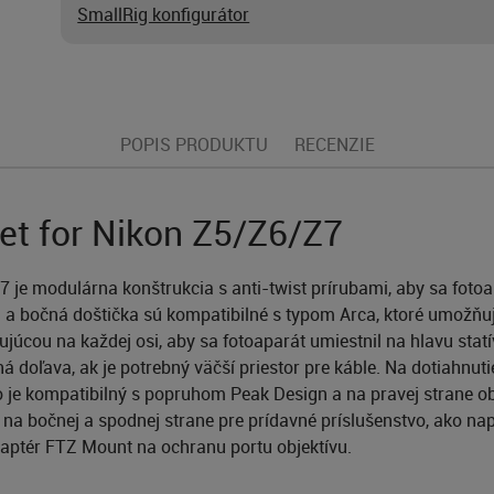
SmallRig konfigurátor
POPIS PRODUKTU
RECENZIE
et for Nikon Z5/Z6/Z7
7 je modulárna konštrukcia s anti-twist prírubami, aby sa fot
 a bočná doštička sú kompatibilné s typom Arca, ktoré umožňuj
júcou na každej osi, aby sa fotoaparát umiestnil na hlavu statí
 doľava, ak je potrebný väčší priestor pre káble. Na dotiahnuti
o je kompatibilný s popruhom Peak Design a na pravej strane 
na bočnej a spodnej strane pre prídavné príslušenstvo, ako nap
aptér FTZ Mount na ochranu portu objektívu.