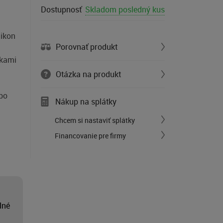
Dostupnosť
Skladom posledný kus
Nikon
Porovnať produkt
čkami
Otázka na produkt
ebo
Nákup na splátky
Chcem si nastaviť splátky
Financovanie pre firmy
lné