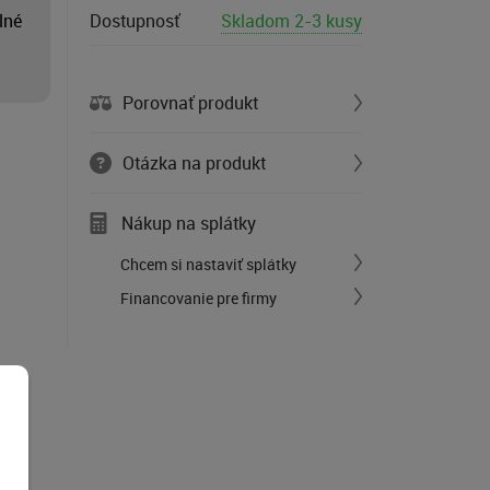
lné
Dostupnosť
Skladom 2-3 kusy
Porovnať produkt
Otázka na produkt
Nákup na splátky
Chcem si nastaviť splátky
Financovanie pre firmy