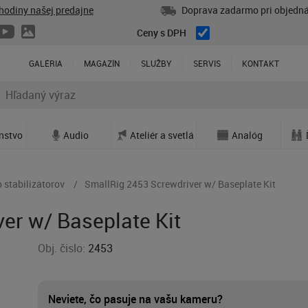
hodiny našej predajne
Doprava zadarmo pri objedná
Ceny s DPH
GALÉRIA
MAGAZÍN
SLUŽBY
SERVIS
KONTAKT
enstvo
Audio
Ateliér a svetlá
Analóg
 stabilizátorov
SmallRig 2453 Screwdriver w/ Baseplate Kit
er w/ Baseplate Kit
Obj. čislo:
2453
Neviete, čo pasuje na vašu kameru?