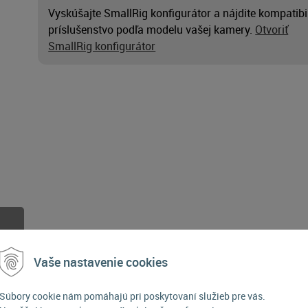
Vyskúšajte SmallRig konfigurátor a nájdite kompatibi
príslušenstvo podľa modelu vašej kamery.
Otvoriť
SmallRig konfigurátor
Vaše nastavenie cookies
Súbory cookie nám pomáhajú pri poskytovaní služieb pre vás.