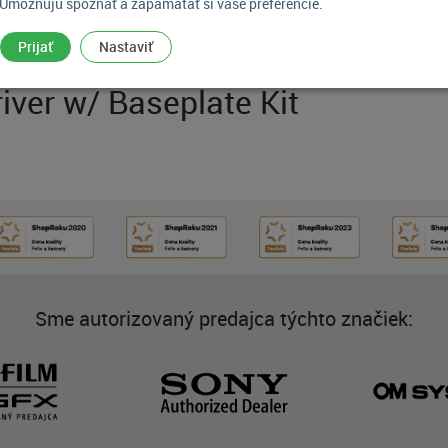
Umožňujú spoznať a zapamätať si vaše preferencie.
POPIS PRODUKTU
Prijať
Nastaviť
ver w/ Baseplate Kit
Sme autorizovaný predajca týchto značiek: