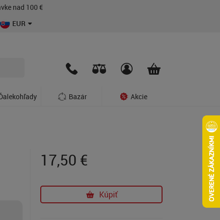
vke nad 100 €
EUR
Ďalekohľady
Bazár
Akcie
17,50
€
Kúpiť