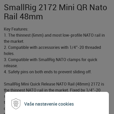
SmallRig 2172 Mini QR Nato
Rail 48mm
Key Features:
1. The thinnest (6mm) and most low-profile NATO rail in
the market.
2. Compatible with accessories with 1/4’’-20 threaded
holes.
3. Compatible with SmallRig NATO clamps for quick
release.
4. Safety pins on both ends to prevent sliding off.
SmallRig Mini Quick Release NATO Rail (48mm) 2172 is
the thinnest NATO rail in the market. Fixed by 1/4’’-20
screws to devices such as camera, monitor, wireless video
transmitter or receiver, etc., it works with NATO clamps for
Vaše nastavenie cookies
quick attachment and release. It features safety pins on