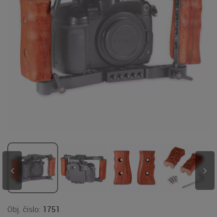
Obj. čislo:
1751