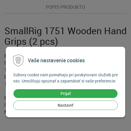
POPIS PRODUKTU
SmallRig 1751 Wooden Hand
Grips (2 pcs)
Balenie obsahuje:
Vaše nastavenie cookies
Drevená rukoväť SmallRig (pravá strana) pre klietku DSLR
1747
Súbory cookie nám pomáhajú pri poskytovaní služieb pre
Drevená rukoväť SmallRig (ľavá strana) pre klietku DSLR
vás. Umožňujú spoznať a zapamätať si vaše preferencie.
1738
Prijať
Rozmery produktu: 90 x 50 x 30 mm
Čistá hmotnosť: 199 g
Nastaviť
Materiál (-y): Rosewood