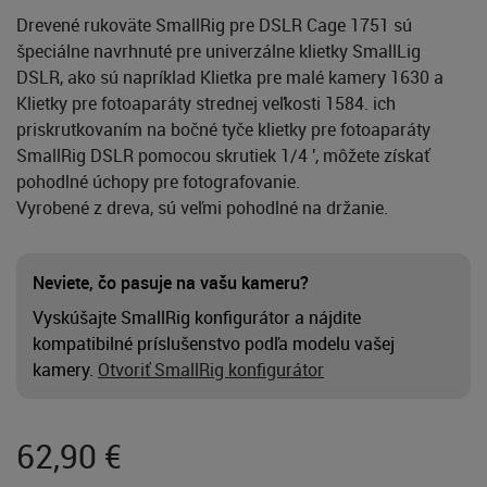
Drevené rukoväte SmallRig pre DSLR Cage 1751 sú
špeciálne navrhnuté pre univerzálne klietky SmallLig
DSLR, ako sú napríklad Klietka pre malé kamery 1630 a
Klietky pre fotoaparáty strednej veľkosti 1584. ich
priskrutkovaním na bočné tyče klietky pre fotoaparáty
SmallRig DSLR pomocou skrutiek 1/4 ', môžete získať
pohodlné úchopy pre fotografovanie.
Vyrobené z dreva, sú veľmi pohodlné na držanie.
Neviete, čo pasuje na vašu kameru?
Vyskúšajte SmallRig konfigurátor a nájdite
kompatibilné príslušenstvo podľa modelu vašej
kamery.
Otvoriť SmallRig konfigurátor
62,90
€