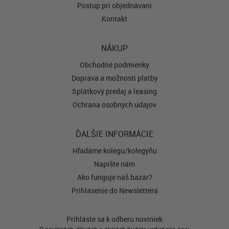
Postup pri objednávaní
Kontakt
NÁKUP
Obchodné podmienky
Doprava a možnosti platby
Splátkový predaj a leasing
Ochrana osobných údajov
ĎALŠIE INFORMÁCIE
Hľadáme kolegu/kolegyňu
Napíšte nám
Ako funguje náš bazár?
Prihlásenie do Newslettera
Prihláste sa k odberu noviniek
O novinkách, zľavách a akciách budete vedieť ako prvý.