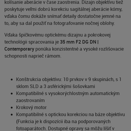
kolísanie aberácie v čase zaostrenia. Dizajn objektívu tiež
poskytuje veľmi dobrú korekciu sagitálnej aberácie kómy,
vďaka čomu dokáže snímať detaily dostatočne jemné na
to, aby sa dal použiť na fotografovanie nočnej oblohy.
Vďaka špičkovému optickému dizajnu a pokrokovej
technológii spracovania je
35 mm F2 DG DN |
Contemporary
ponúka konzistentné a vysoké rozlišovacie
schopnosti naprieč rámom.
Konštrukcia objektívu: 10 prvkov v 9 skupinách, s 1
sklom SLD a 3 asférickými šošovkami
Kompatibilné s vysokorýchlostným automatickým
zaostrovaním
Krokový motor
Kompatibilné s optickou korekciou na báze objektívu
(Funkcia je k dispozícii iba na podporovaných
fotoaparátoch. Dostupné opravy sa môžu líšiť v