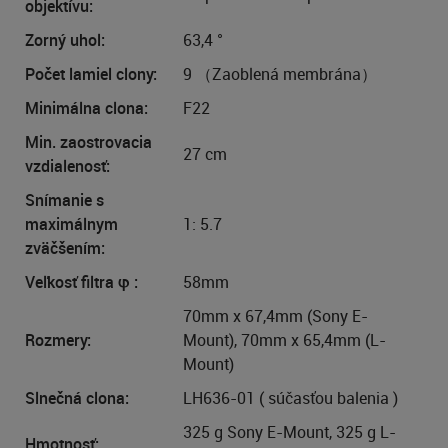
objektívu:
Zorný uhol:
63,4 °
Počet lamiel clony:
9 （Zaoblená membrána）
Minimálna clona:
F22
Min. zaostrovacia
27 cm
vzdialenosť:
Snímanie s
maximálnym
1: 5.7
zväčšením:
Veľkosť filtra φ :
58mm
70mm x 67,4mm (Sony E-
Rozmery:
Mount), 70mm x 65,4mm (L-
Mount)
Slnečná clona:
LH636-01 ( súčasťou balenia )
325 g Sony E-Mount, 325 g L-
Hmotnosť: