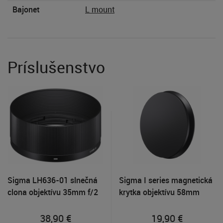
Bajonet
L mount
Príslušenstvo
Sigma LH636-01 slnečná
Sigma I series magnetická
clona objektívu 35mm f/2
krytka objektívu 58mm
DG DN Contemporary
38,90
€
19,90
€