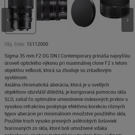
Obj. čislo:
15112000
Sigma 35 mm F2 DG DN | Contemporary prináša najvyššiu
úroveň optického výkonu pri maximálnej clone F2 s telom
objektívu veľkosti, ktorá sa zhoduje so zrkadlovým
systémom.
Axiálna chromatická aberácia, ktorá je u svetlých
objektívov obzvlášť dôležitá, je korigovaná pomocou skla
SLD, zatiaľ čo optimálne umiestnenie indexových prvkov s
vysokou refrakciou poskytuje efektívnu korekciu rôznych
typov aberácie pri minimálnom množstve použitého skla.
Použitie troch vysoko presných asférických šošoviek
tvarovaných zo skla, ktoré boli umožnené vďaka