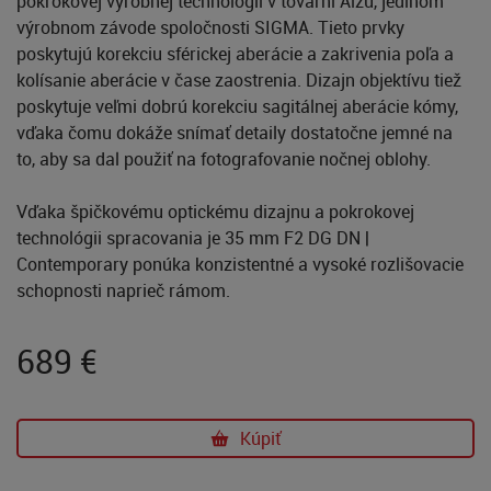
pokrokovej výrobnej technológii v továrni Aizu, jedinom
výrobnom závode spoločnosti SIGMA. Tieto prvky
poskytujú korekciu sférickej aberácie a zakrivenia poľa a
kolísanie aberácie v čase zaostrenia. Dizajn objektívu tiež
poskytuje veľmi dobrú korekciu sagitálnej aberácie kómy,
vďaka čomu dokáže snímať detaily dostatočne jemné na
to, aby sa dal použiť na fotografovanie nočnej oblohy.
Vďaka špičkovému optickému dizajnu a pokrokovej
technológii spracovania je 35 mm F2 DG DN |
Contemporary ponúka konzistentné a vysoké rozlišovacie
schopnosti naprieč rámom.
689
€
Kúpiť