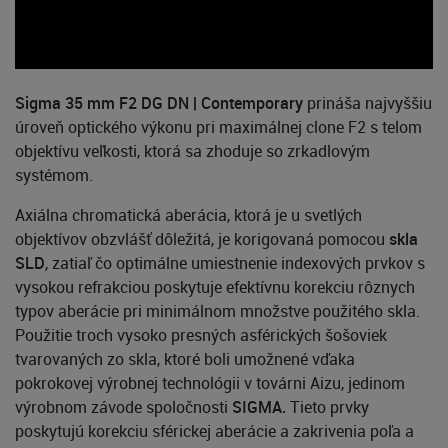
Sigma 35 mm F2 DG DN | Contemporary
prináša najvyššiu
úroveň optického výkonu pri maximálnej clone F2 s telom
objektívu veľkosti, ktorá sa zhoduje so zrkadlovým
systémom.
Axiálna chromatická aberácia, ktorá je u svetlých
objektívov obzvlášť dôležitá, je korigovaná pomocou
skla
SLD
, zatiaľ čo optimálne umiestnenie indexových prvkov s
vysokou refrakciou poskytuje efektívnu korekciu rôznych
typov aberácie pri minimálnom množstve použitého skla.
Použitie troch vysoko presných asférických šošoviek
tvarovaných zo skla, ktoré boli umožnené vďaka
pokrokovej výrobnej technológii v továrni Aizu, jedinom
výrobnom závode spoločnosti
SIGMA.
Tieto prvky
poskytujú korekciu sférickej aberácie a zakrivenia poľa a