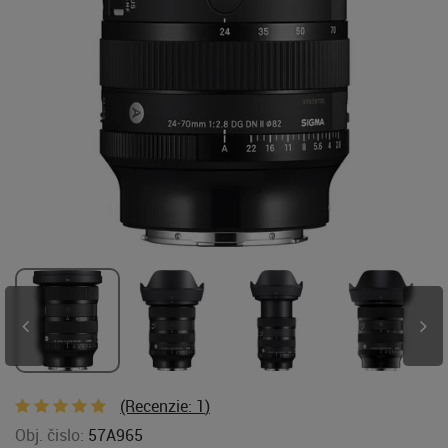
(Recenzie:
1
)
Obj. čislo:
57A965