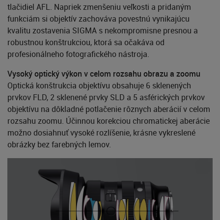
tlačidiel AFL. Napriek zmenšeniu veľkosti a pridaným
funkciám si objektív zachováva povestnú vynikajúcu
kvalitu zostavenia SIGMA s nekompromisne presnou a
robustnou konštrukciou, ktorá sa očakáva od
profesionálneho fotografického nástroja.
Vysoký optický výkon v celom rozsahu obrazu a zoomu
Optická konštrukcia objektívu obsahuje 6 sklenených
prvkov FLD, 2 sklenené prvky SLD a 5 asférických prvkov
objektívu na dôkladné potlačenie rôznych aberácií v celom
rozsahu zoomu. Účinnou korekciou chromatickej aberácie
možno dosiahnuť vysoké rozlíšenie, krásne vykreslené
obrázky bez farebných lemov.