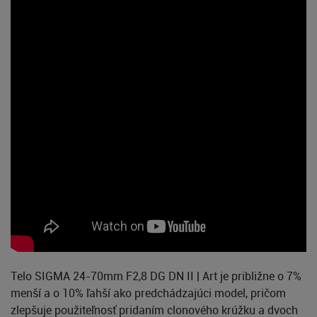
Telo SIGMA 24-70mm F2,8 DG DN II | Art je približne o 7%
menší a o 10% ľahší ako predchádzajúci model, pričom
zlepšuje použiteľnosť pridaním clonového krúžku a dvoch