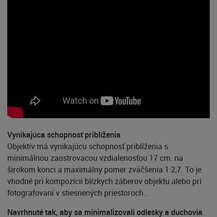
Vynikajúca schopnosť priblíženia
Objektív má vynikajúcu schopnosť priblíženia s
minimálnou zaostrovacou vzdialenosťou 17 cm. na
širokom konci a maximálny pomer zväčšenia 1:2,7. To je
vhodné pri kompozícii blízkych záberov objektu alebo pri
fotografovaní v stiesnených priestoroch..
Navrhnuté tak, aby sa minimalizovali odlesky a duchovia