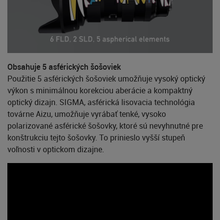
Obsahuje 5 asférických šošoviek
Použitie 5 asférických šošoviek umožňuje vysoký optický
výkon s minimálnou korekciou aberácie a kompaktný
optický dizajn. SIGMA, asférická lisovacia technológia
továrne Aizu, umožňuje vyrábať tenké, vysoko
polarizované asférické šošovky, ktoré sú nevyhnutné pre
konštrukciu tejto šošovky. To prinieslo vyšší stupeň
voľnosti v optickom dizajne.