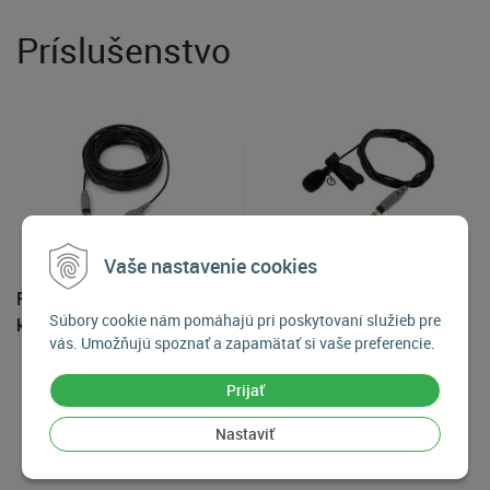
Príslušenstvo
Vaše nastavenie cookies
RODE SC1 predlžovací
RODE smartLav+ klopový
Súbory cookie nám pomáhajú pri poskytovaní služieb pre
kábel pre smartLav+ 6m
mikrofón
vás. Umožňujú spoznať a zapamätať si vaše preferencie.
19,90
€
64,90
€
Prijať
Skladom 2-3 kusy
Skladom 2-3 kusy
Nastaviť