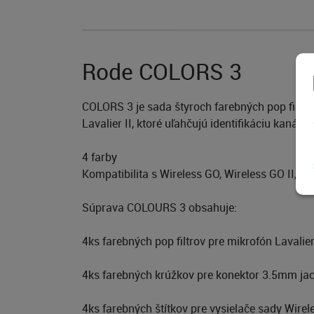
Rode COLORS 3
COLORS 3 je sada štyroch farebných pop filtrov
Lavalier II, ktoré uľahčujú identifikáciu kanál
4 farby
Kompatibilita s Wireless GO, Wireless GO II, Lav
Súprava COLOURS 3 obsahuje:
4ks farebných pop filtrov pre mikrofón Lavalier
4ks farebných krúžkov pre konektor 3.5mm ja
4ks farebných štítkov pre vysielače sady Wirel