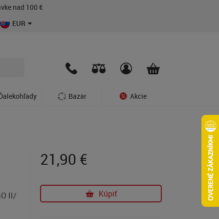
vke nad 100 €
EUR
Ďalekohľady
Bazár
Akcie
21,90
€
Kúpiť
O II/