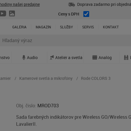
hodiny našej predajne
Doprava zadarmo pri objedná
Ceny s DPH
GALÉRIA
MAGAZÍN
SLUŽBY
SERVIS
KONTAKT
enstvo
Audio
Ateliér a svetlá
Analóg
kamier
Kamerové svetlá a mikrofóny
Rode COLORS 3
Obj. čislo:
MROD703
Sada farebných indikátorov pre Wireless GO/Wireless G
LavalierII.