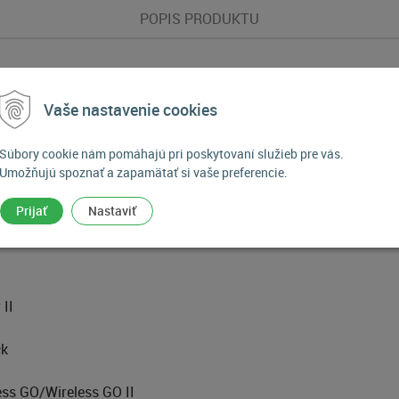
POPIS PRODUKTU
Vaše nastavenie cookies
 mikrofónov, identifikačných krúžkov káblov, štítkov a sady nál
Súbory cookie nám pomáhajú pri poskytovaní služieb pre vás.
ov v zostavách s viacerými mikrofónmi.
Umožňujú spoznať a zapamätať si vaše preferencie.
Prijať
Nastaviť
alier II
 II
ck
ess GO/Wireless GO II