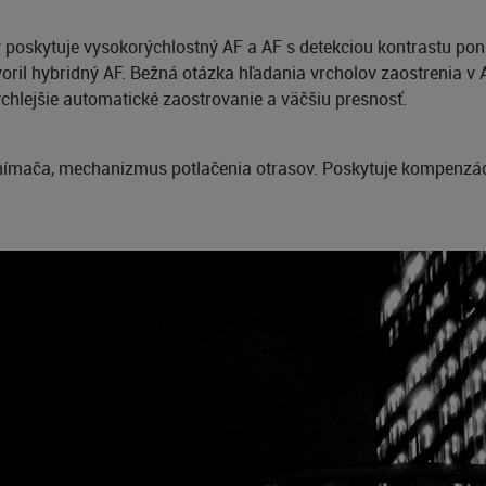
poskytuje vysokorýchlostný AF a AF s detekciou kontrastu ponú
voril hybridný AF. Bežná otázka hľadania vrcholov zaostrenia v 
chlejšie automatické zaostrovanie a väčšiu presnosť.
mača, mechanizmus potlačenia otrasov. Poskytuje kompenzáci