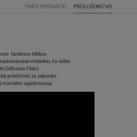
POPIS PRODUKTU
PRÍSLUŠENSTVO
ovou farebnou hĺbkou
namenávanie všetkého, čo vidíte.
 Diffusion Filter).
cké príležitosti za sekundu.
j tvorivého vyjadrovania.