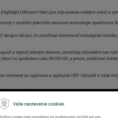
(Highlight Diffusion Filter) pre zvýraznenie svetlých miest a 
vyvinutý s využitím pokročilé obrazové technológie spoločnosti 
zdĺž okrajov obrazu, čo umožňuje zhotovovať nostalgické snímk
pnúť a vypnúť jediným úkonom, umožňuje užívateľovi bez náma
y, ktoré sú symbolom radu RICOH GR, a jemné, zmäkčené snímky
bolo zmenené na zapínanie a vypínanie HDF. Užívateľ si však mô
Vaše nastavenie cookies
Súbory cookie nám pomáhajú pri poskytovaní služieb pre vás.