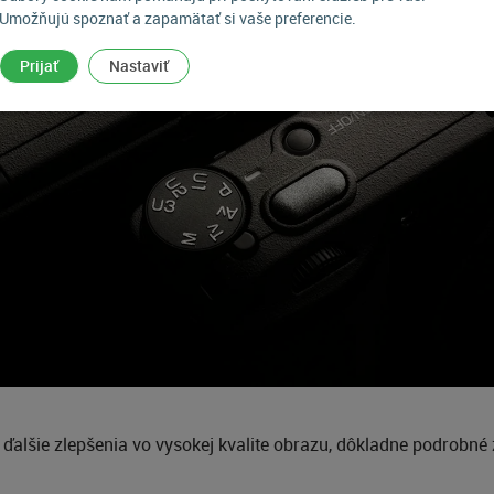
Umožňujú spoznať a zapamätať si vaše preferencie.
Prijať
Nastaviť
alšie zlepšenia vo vysokej kvalite obrazu, dôkladne podrobné z