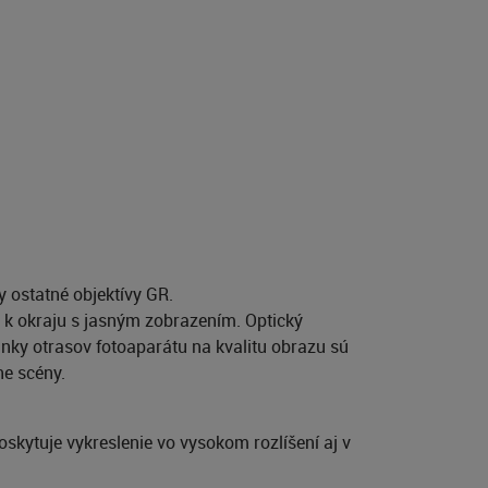
 ostatné objektívy GR.
u k okraju s jasným zobrazením. Optický
nky otrasov fotoaparátu na kvalitu obrazu sú
ne scény.
oskytuje vykreslenie vo vysokom rozlíšení aj v