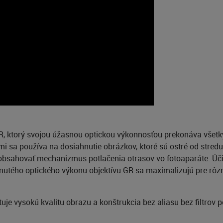
 ktorý svojou úžasnou optickou výkonnosťou prekonáva všetky
i sa používa na dosiahnutie obrázkov, ktoré sú ostré od stred
 obsahovať mechanizmus potlačenia otrasov vo fotoaparáte. Úči
utého optického výkonu objektívu GR sa maximalizujú pre rôz
uje vysokú kvalitu obrazu a konštrukcia bez aliasu bez filtrov p