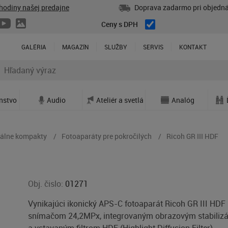
hodiny našej predajne
Doprava zadarmo pri objedná
Ceny s DPH
GALÉRIA
MAGAZÍN
SLUŽBY
SERVIS
KONTAKT
enstvo
Audio
Ateliér a svetlá
Analóg
tálne kompakty
Fotoaparáty pre pokročilých
Ricoh GR III HDF
Obj. čislo:
01271
Vynikajúci ikonický APS-C fotoaparát Ricoh GR III HDF
snímačom 24,2MPx, integrovaným obrazovým stabiliz