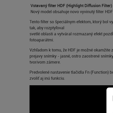
Vstavaný filter HDF (Highlight Diffusion Filter)
Nový model obsahuje novo vyvinutý filter HDF 
Tento filter so špeciálnym efektom, ktorý bol 
tak, aby rozptyľoval
svetlé oblasti a vytváral rozmazaný efekt po
fotoaparátmi.
Vzhľadom k tomu, že HDF je možné okamžite za
prejavy snímky - jasné, ostro zaostrené snímk
tvorivom zámere.
Predvolené nastavenie tlačidla Fn (Function) 
zvoliť aj inú funkciu.