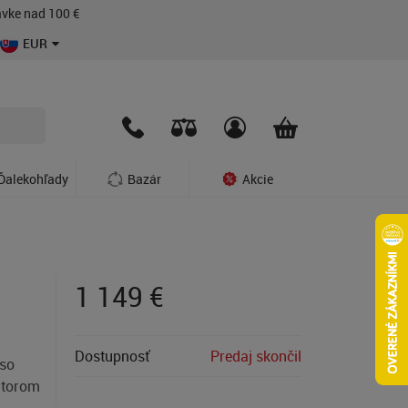
vke nad 100 €
EUR
Ďalekohľady
Bazár
Akcie
1 149
€
Dostupnosť
Predaj skončil
 so
átorom