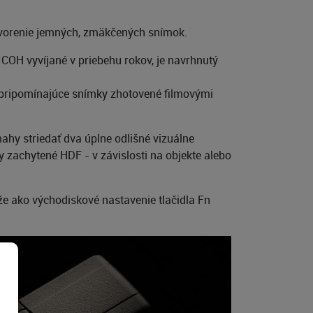
vytvorenie jemných, zmäkčených snímok.
RICOH vyvíjané v priebehu rokov, je navrhnutý
y pripomínajúce snímky zhotovené filmovými
hy striedať dva úplne odlišné vizuálne
 zachytené HDF - v závislosti na objekte alebo
že ako východiskové nastavenie tlačidla Fn