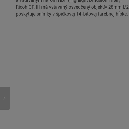
a vstavaným filtrom HDF (Highlight Diffusion Filter).
Ricoh GR III má vstavaný osvedčený objektív 28mm f/2
poskytuje snímky v špičkovej 14-bitovej farebnej hĺbke.