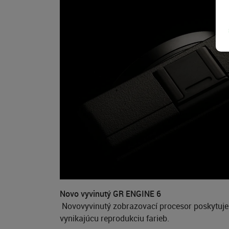
Novo vyvinutý
GR ENGINE 6
Novovyvinutý zobrazovací procesor poskytuje ď
vynikajúcu reprodukciu farieb.