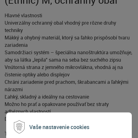
Hlavné vlastnosti
Univerzálny ochranný obal vhodný pre rôzne druhy
techniky
Mäkký a ohybný materiál, ktorý sa ľahko prispôsobí tvaru
zariadenia
Samodržiaci systém – špeciálna nanoštruktúra umožňuje,
aby sa látka „lepila“ sama na seba bez suchého zipsu
Vnútorná strana z jemného mikrovlákna, vhodná aj na
čistenie optiky alebo displejov
Chráni zariadenie pred prachom, škrabancami a ľahkými
nárazmi
Ľahký, skladný a ideálny na cestovanie
Možno ho prať a opakovane používať bez straty
adhéznych vlastností
Dizajn Ethnic s výrazným tradičným vzorom
Vaše nastavenie cookies
Technické špecifikácie