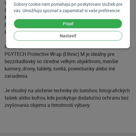
Veľkosť: M (Medium)
Súbory cookie nám pomáhajú pri poskytovaní služieb pre
Rozmery: približne 45 × 45 cm
vás. Umožňujú spoznať a zapamätať si vaše preferencie.
Materiál: 100 % polyester s nano povrchovou úpravou
Prijať
Farba / dizajn: Ethnic
Hmotnosť: približne 125 g
Nastaviť
Použitie
PGYTECH Protective Wrap (Ethnic) M je ideálny pre
bezzrkadlovky so stredne veľkým objektívom, menšie
kamery, drony, tablety, svetlá, powerbanky alebo iné
zariadenia.
Je vhodný na uloženie techniky do batohov, fotografických
tašiek alebo kufrov, kde poskytuje dodatočnú ochranu bez
zvyšovania objemu a hmotnosti výbavy.