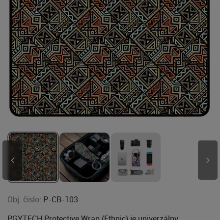
Obj. čislo:
P-CB-103
PGYTECH Protective Wrap (Ethnic) je univerzálny