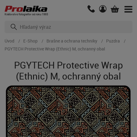
Kráľovstvo fotografov od roku 1993
Úvod
E-Shop
Brašne a ochrana techniky
Puzdra
PGYTECH Protective Wrap (Ethnic) M, ochranný obal
PGYTECH Protective Wrap
(Ethnic) M, ochranný obal