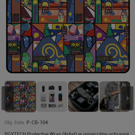
Obj. čislo:
P-CB-104
PGYTECH Protective Wrap (Artist) je univerzálny ochranný