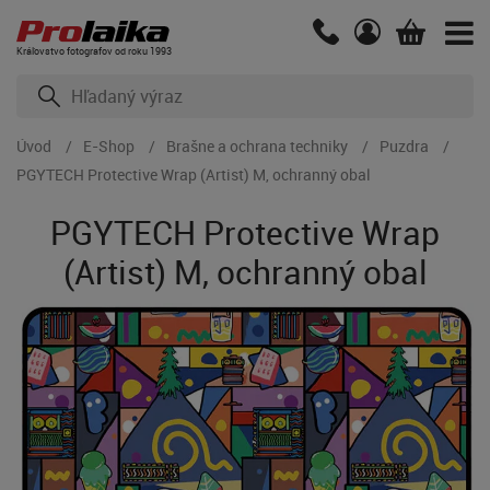
Kráľovstvo fotografov od roku 1993
Úvod
E-Shop
Brašne a ochrana techniky
Puzdra
PGYTECH Protective Wrap (Artist) M, ochranný obal
PGYTECH Protective Wrap
(Artist) M, ochranný obal