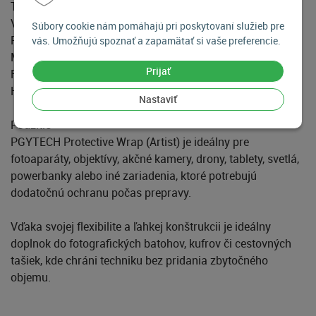
Technické špecifikácie
Veľkosť: S, M alebo L (v závislosti od variantu)
Súbory cookie nám pomáhajú pri poskytovaní služieb pre
Rozmery (verzia M): približne 45 × 45 cm
vás. Umožňujú spoznať a zapamätať si vaše preferencie.
Materiál: 100 % polyester s nano povrchovou úpravou
Prijať
Farba / dizajn: Artist
Hmotnosť: približne 120 g
Nastaviť
Použitie
PGYTECH Protective Wrap (Artist) je ideálny pre
fotoaparáty, objektívy, akčné kamery, drony, tablety, svetlá,
powerbanky alebo iné zariadenia, ktoré potrebujú
dodatočnú ochranu počas prepravy.
Vďaka svojej flexibilite a ľahkej konštrukcii je ideálny
doplnok do fotografických batohov, kufrov či cestovných
tašiek, kde chráni techniku bez pridania zbytočného
objemu.