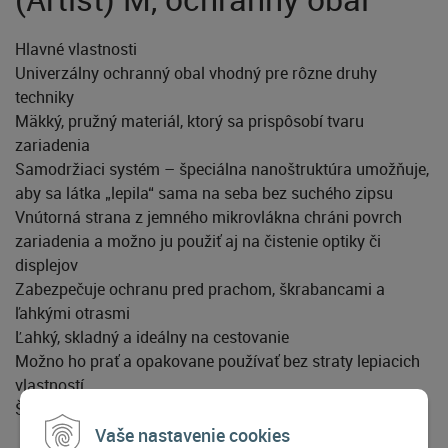
Hlavné vlastnosti
Univerzálny ochranný obal vhodný pre rôzne druhy
techniky
Mäkký, pružný materiál, ktorý sa prispôsobí tvaru
zariadenia
Samodržiaci systém – špeciálna nanoštruktúra umožňuje,
aby sa látka „lepila“ sama na seba bez suchého zipsu
Vnútorná strana z jemného mikrovlákna chráni povrch
zariadenia a možno ju použiť aj na čistenie optiky či
displejov
Zabezpečuje ochranu pred prachom, škrabancami a
ľahkými otrasmi
Ľahký, skladný a ideálny na cestovanie
Možno ho prať a opakovane používať bez straty lepiacich
vlastností
Štýlový dizajn Artist s umeleckým grafickým vzorom
Vaše nastavenie cookies