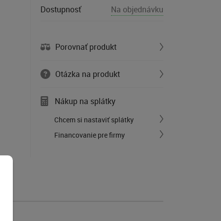
Dostupnosť
Na objednávku
Porovnať produkt
Otázka na produkt
Nákup na splátky
Chcem si nastaviť splátky
Financovanie pre firmy