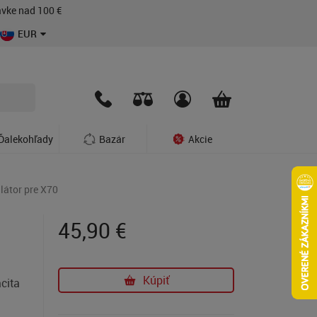
vke nad 100 €
EUR
Ďalekohľady
Bazár
Akcie
látor pre X70
45,90
€
Kúpiť
cita