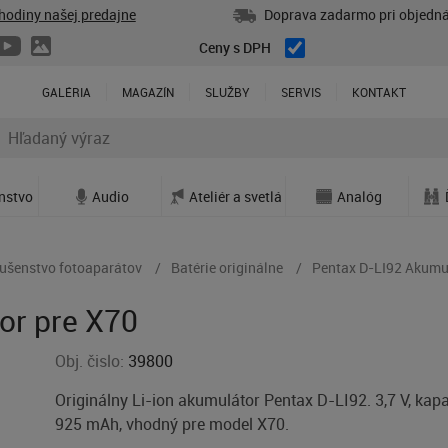
hodiny našej predajne
Doprava zadarmo pri objedná
Ceny s DPH
GALÉRIA
MAGAZÍN
SLUŽBY
SERVIS
KONTAKT
enstvo
Audio
Ateliér a svetlá
Analóg
lušenstvo fotoaparátov
Batérie originálne
Pentax D-LI92 Akumu
or pre X70
Obj. čislo:
39800
Originálny Li-ion akumulátor Pentax D-LI92. 3,7 V, kapa
925 mAh, vhodný pre model X70.