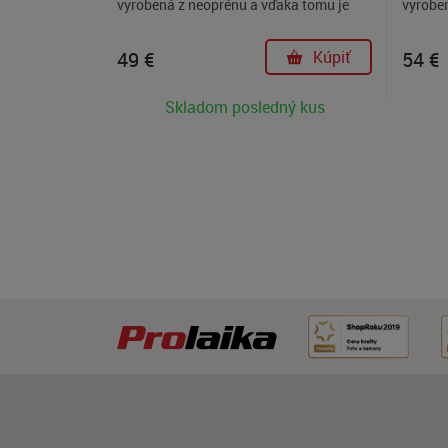
vyrobená z neoprénu a vďaka tomu je
vyrobe
elastická, vodevzdorná a tesne obopne
elastic
váš fotoaparát. Chráni nielen pred
váš fot
49
€
Kúpiť
54
€
dažďom ale aj pred poškriabaním.
dažďom
Skladom posledný kus