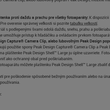
štenka proti dažďu a prachu pre všetky fotoaparáty:
K dispozícii
Pre overenie správnej veľkosti si pozrite
tabuľku veľkostí
.
iál s podlepenými švami odolá dažďu, snehu, prahu a poškriab
 umožňuje prístup k hľadáčiku a ovládacím prvkom fotoaparátu 
ign Capture® Camera Clip, alebo ľubovoľným Peak Design po
 použitie spony Peak Design Capture® Camera Clip a Peak Des
a pláštenke Peak Design Shell™ Large ju úplne uzavriete. Foto
ániť ako ochranný obal pred poškriabaním.
fotoaparátu môžete plaštenku Peak Design Shell™ Large zbaliť do
tí pre poškodenie spôsobené bežným používaním alebo na únav
používania.
: