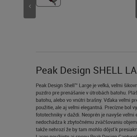
Peak Design SHELL LAR
Peak Design Shell™ Large je veľká, veľmi šiko
puzdro pre prenášanie v útrobách batohu. Plášt
batohu, alebo vo vnútri brašny. Vďaka veľmi p
použitie, ale aj veľmi elegantná. Precízne bol
fototechniky v daždi. Neoprén je navyše veľmi
nedochádza k zbytočnému zväčšovaniu objemu 
takže nehrozí že by tam mohlo dôjsť k presiak
Large použijete aj sponu Peak Design Capture