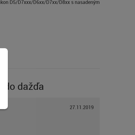
D, Nikon D5/D7xxx/D6xx/D7xx/D8xx s nasadeným
a do dažďa
27.11.2019