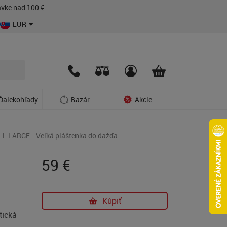
vke nad 100 €
EUR
Ďalekohľady
Bazár
Akcie
L LARGE - Veľká pláštenka do dažďa
59
€
Kúpiť
tická