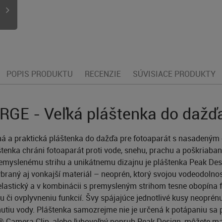
POPIS PRODUKTU
RECENZIE
SÚVISIACE PRODUKTY
GE - Veľká pláštenka do dažď
vná a praktická pláštenka do dažďa pre fotoaparát s nasadený
enka chráni fotoaparát proti vode, snehu, prachu a poškriabaniu
remyslenému strihu a unikátnemu dizajnu je pláštenka Peak Desi
 vybraný aj vonkajší materiál – neoprén, ktorý svojou vodeodoln
 elastický a v kombinácii s premysleným strihom tesne obopína
či ovplyvneniu funkcií. Švy spájajúce jednotlivé kusy neopré
nutiu vody. Pláštenka samozrejme nie je určená k potápaniu sa
® Camera Clip, alebo ľubovoľný popruh Peak Design, môžete mať