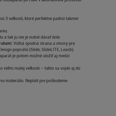
 sú 3 veľkosti, ktoré perfektne padnú takmer
aniu.
a tak ju nie je nutné dávať dole.
pruhom:
Voľná spodná strana a otvory pre
ign popruhů (Slide, SlideLITE, Leash).
aparát je potom možné uložiť aj medzi
 veľmi malej veľkosti – takto sa vojde aj do
u materiálu. Neplatí pre poškodenie