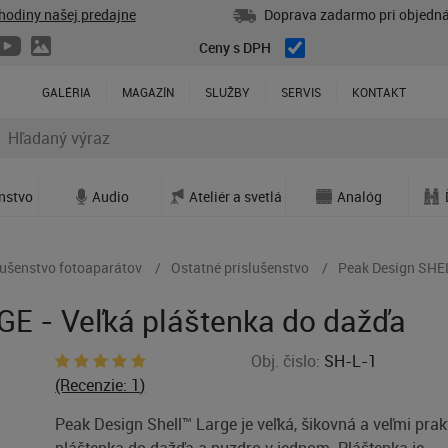
hodiny našej predajne
Doprava zadarmo pri objedná
Ceny s DPH
GALÉRIA
MAGAZÍN
SLUŽBY
SERVIS
KONTAKT
enstvo
Audio
Ateliér a svetlá
Analóg
lušenstvo fotoaparátov
Ostatné príslušenstvo
Peak Design SHEL
E - Veľká pláštenka do dažďa
Obj. čislo:
SH-L-1
(Recenzie:
1
)
Peak Design Shell™ Large je veľká, šikovná a veľmi prak