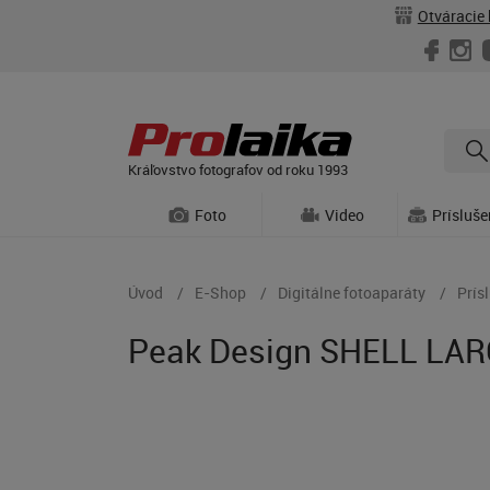
Otváracie 
Kráľovstvo fotografov od roku 1993
Foto
Video
Prísluš
Úvod
E-Shop
Digitálne fotoaparáty
Prís
Peak Design SHELL LARG