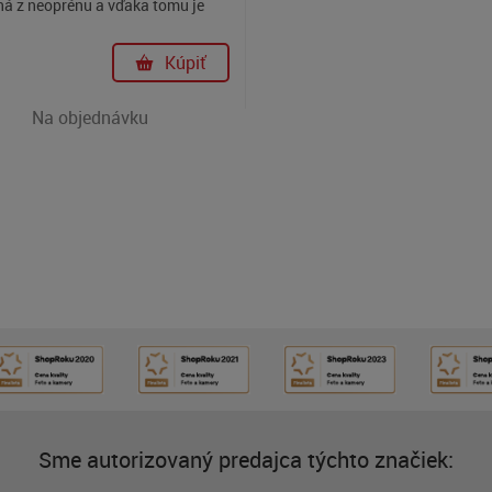
ná z neoprénu a vďaka tomu je
ká, vodevzdorná a tesne obopne
oaparát. Chráni nielen pred
Kúpiť
 ale aj pred poškriabaním.
Na objednávku
Sme autorizovaný predajca týchto značiek: