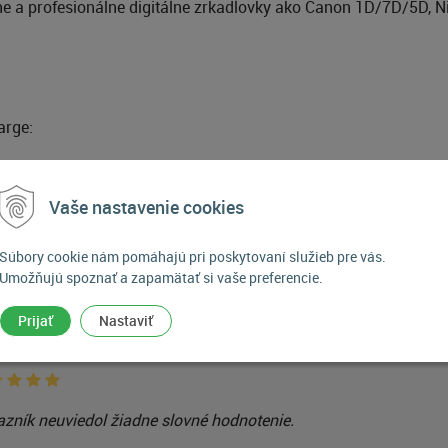
álne a profesionálne digitálne zrkadlovky ako Canon 1D/7D/5
arge:
Vaše nastavenie cookies
Súbory cookie nám pomáhajú pri poskytovaní služieb pre vás.
SHELL LARGE - Veľká pláštenk
Umožňujú spoznať a zapamätať si vaše preferencie.
Prijať
Nastaviť
azník
zník neuviedol žiadne slovné hodnotenie.