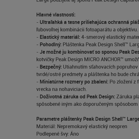
Hlavné vlastnosti:
-
Ultraľahká a tesne priliehajúca ochranná plá
ľubovoľnej kombinácii fotoaparátu a objektívu. 
-
Elastický materiál:
4-smerový elastický mater
-
Pohodlný:
Pláštenka Peak Design Shell™ Large
-
Je možné ju kombinovať so sponou Peak Des
kotvičky Peak Design MICRO ANCHOR™ umožňujú
-
Bezpečný:
Utiahnutím sťahovacích popruhov n
tvrdé/ostré predmety a pláštenka ho bude chr
-
Miniatúrne rozmery po zbalení:
Po zložení z 
vrecka na nohaviciach.
-
Doživotná záruka od Peak Design:
Záruka pla
spôsobené iným ako doporučeným spôsobom 
Parametre pláštenky Peak Design Shell™ Large
Materiál: Nepremokavý elastický neopren
Podlepené švy: Áno