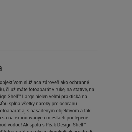
a
m objektívom slúžiaca zároveň ako ochranné
, či už máte fotoaparát v ruke, na statíve, na
gn Shell™ Large nielen veľmi praktická na
osťou spĺňa všetky nároky pre ochranu
 fotoaparát aj s nasadeným objektívom a tak
nu sú na exponovaných miestach podlepené
 pod vodou! Ak spolu s Peak Design Shell™
 fotoaparát po ruke v akomkoľvek prostredí.