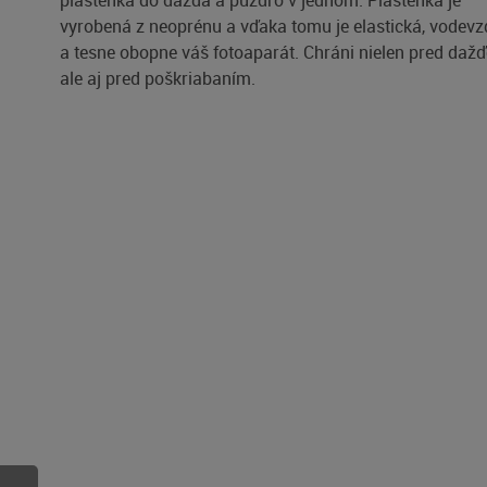
pláštenka do dažďa a puzdro v jednom. Pláštenka je
vyrobená z neoprénu a vďaka tomu je elastická, vodev
a tesne obopne váš fotoaparát. Chráni nielen pred da
ale aj pred poškriabaním.