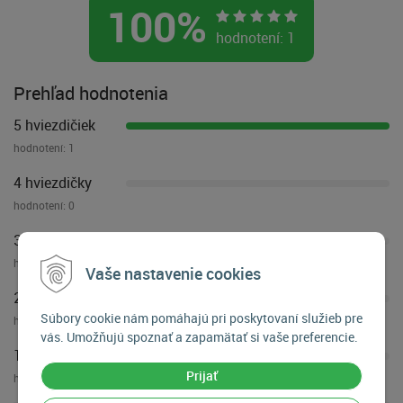
100
%
hodnotení:
1
Prehľad hodnotenia
5 hviezdičiek
hodnotení:
1
4 hviezdičky
hodnotení:
0
3 hviezdičky
hodnotení:
0
Vaše nastavenie cookies
2 hviezdičky
Súbory cookie nám pomáhajú pri poskytovaní služieb pre
hodnotení:
0
vás. Umožňujú spoznať a zapamätať si vaše preferencie.
1 hviezdička
Prijať
hodnotení:
0