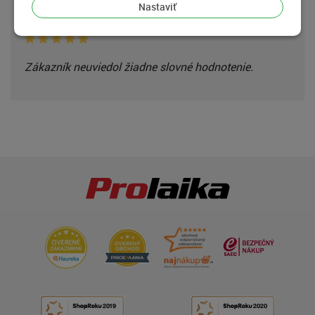
Nastaviť
Zákazník
17.11.2024
Zákazník neuviedol žiadne slovné hodnotenie.