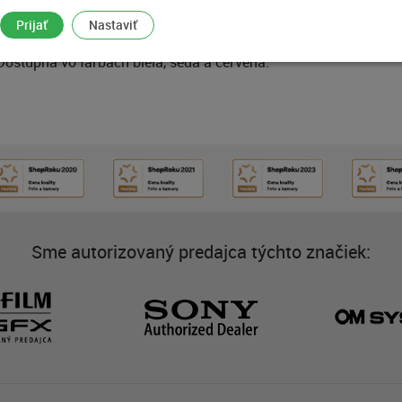
5cm
Prijať
Nastaviť
ostupná vo farbách biela, šedá a červená.
Sme autorizovaný predajca týchto značiek: