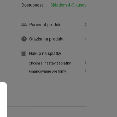
Dostupnosť
Skladom 4-5 kusov
Porovnať produkt
Otázka na produkt
Nákup na splátky
Chcem si nastaviť splátky
Financovanie pre firmy