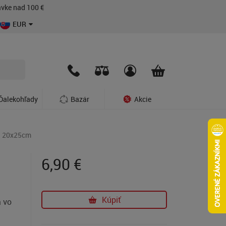
vke nad 100 €
EUR
Ďalekohľady
Bazár
Akcie
a 20x25cm
6,90
€
Kúpiť
á vo