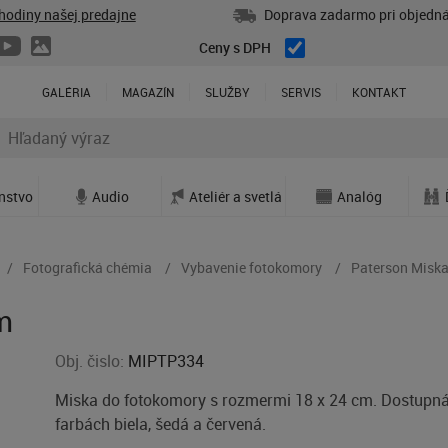
hodiny našej predajne
Doprava zadarmo pri objedná
Ceny s DPH
GALÉRIA
MAGAZÍN
SLUŽBY
SERVIS
KONTAKT
enstvo
Audio
Ateliér a svetlá
Analóg
Fotografická chémia
Vybavenie fotokomory
Paterson Misk
m
Obj. čislo:
MIPTP334
Miska do fotokomory s rozmermi 18 x 24 cm. Dostupn
farbách biela, šedá a červená.