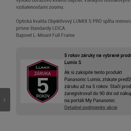
vysokú obrazovú kvalitu naprieč všetkými ohniskovými
vzdialenosťami zoomu.
Optická kvalita Objektívový LUMIX S PRO spĺňa mimor
prísne štandardy LEICA.
Bajonet L-Mount Full Frame
5 rokov záruky na vybrané prod
Lumix S
Ak si zakúpite tento produkt
Panasonic Lumix, získate predĺ
záruku až na 5 rokov. Stačí pro
zaregistrovať do 90 dní od nák
na portáli My Panasonic.
Detailné podmienky akcie