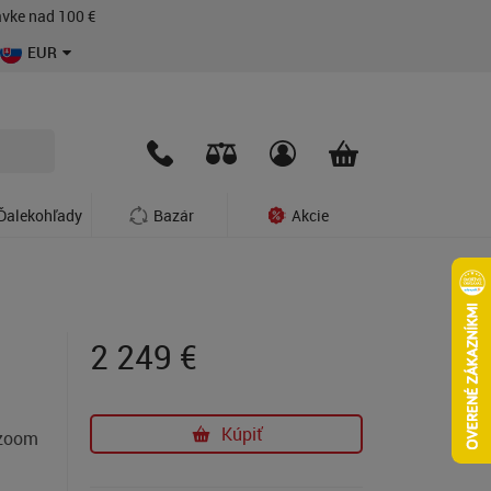
vke nad 100 €
EUR
Ďalekohľady
Bazár
Akcie
2 249
€
Kúpiť
ezoom
a