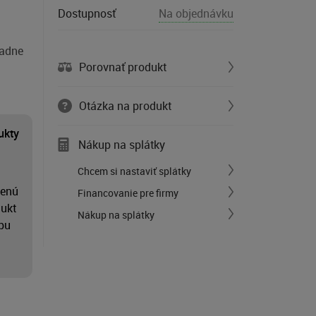
Dostupnosť
Na objednávku
iadne
Porovnať produkt
Otázka na produkt
ukty
Nákup na splátky
Chcem si nastaviť splátky
ženú
Financovanie pre firmy
dukt
Nákup na splátky
upu