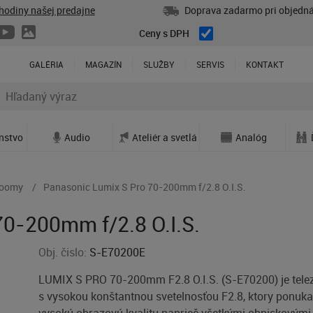
hodiny našej predajne
Doprava zadarmo pri objedná
Ceny s DPH
GALÉRIA
MAGAZÍN
SLUŽBY
SERVIS
KONTAKT
enstvo
Audio
Ateliér a svetlá
Analóg
zoomy
Panasonic Lumix S Pro 70-200mm f/2.8 O.I.S.
0-200mm f/2.8 O.I.S.
Obj. čislo:
S-E70200E
LUMIX S PRO 70-200mm F2.8 O.I.S. (S-E70200) je tel
s vysokou konštantnou svetelnosťou F2.8, ktory ponuk