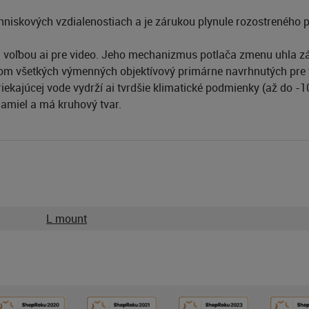
ohniskových vzdialenostiach a je zárukou plynule rozostreného
voľbou ai pre video. Jeho mechanizmus potlača zmenu uhla zá
om všetkých výmenných objektívový primárne navrhnutých pre 
iekajúcej vode vydrží ai tvrdšie klimatické podmienky (až do -1
lamiel a má kruhový tvar.
L mount