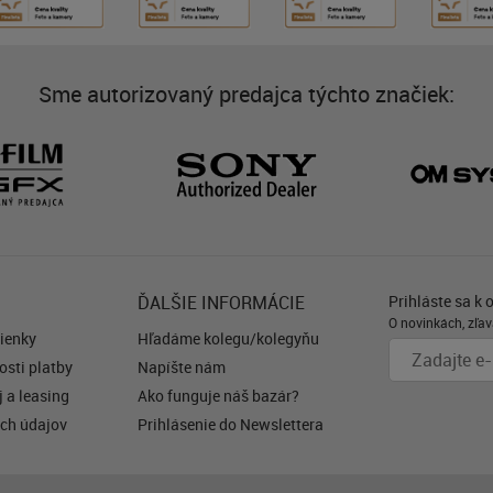
Sme autorizovaný predajca týchto značiek:
ĎALŠIE INFORMÁCIE
Prihláste sa k 
O novinkách, zľav
ienky
Hľadáme kolegu/kolegyňu
sti platby
Napíšte nám
 a leasing
Ako funguje náš bazár?
ch údajov
Prihlásenie do Newslettera