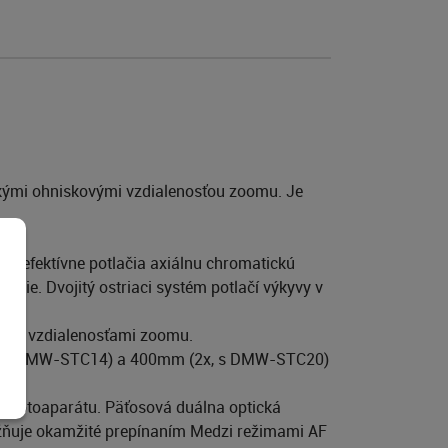
tkými ohniskovými vzdialenosťou zoomu. Je
nie efektívne potlačia axiálnu chromatickú
enie. Dvojitý ostriaci systém potlačí výkyvy v
ovými vzdialenosťami zoomu.
4x, s DMW-STC14) a 400mm (2x, s DMW-STC20)
ím.
tele fotoaparátu. Päťosová duálna optická
možňuje okamžité prepínaním Medzi režimami AF