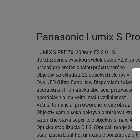
Panasonic Lumix S Pro
LUMIX S PRE 70-200mm F2.8 O.I.S.
Je telezoom s vysokou svetelnosťou F2.8 po c
určený pre profesionálnu prácu v teréne.
Objektív sa skladá z 22 optických členov v 17 
Dve UED (Ultra Extra-low Dispersion) šošovky, 
aberáciu a chromatickú aberáciu pri zväčšení. 
aberáciách ai na veľmi malú vzdialenosť.
Vďaka tomu je ai pri otvorenej clone obraz d
Objektív sám o seba pokrýva ohniskovú vzd
sa z neho stáva super tele objektív s max. 4
Optická stabilizácia O.I.S. (Optical Image Stab
stabilizácia Dual I.S. umožňuje použitie až 