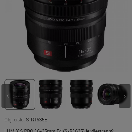
Obj. čislo:
S-R1635E
LUMIX S PRO 16-35mm F4 (S-R1635) je všestranný