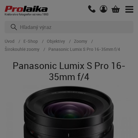
Kráľovstvo fotografov od roku 1993
Úvod
E-Shop
Objektívy
Zoomy
Širokouhlé zoomy
Panasonic Lumix S Pro 16-35mm f/4
Panasonic Lumix S Pro 16-
35mm f/4