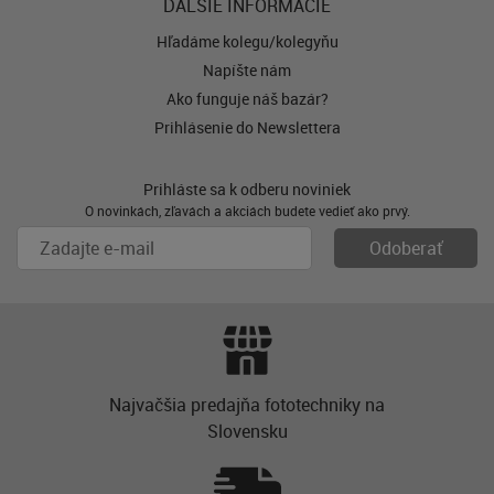
ĎALŠIE INFORMÁCIE
Hľadáme kolegu/kolegyňu
Napíšte nám
Ako funguje náš bazár?
Prihlásenie do Newslettera
Prihláste sa k odberu noviniek
O novinkách, zľavách a akciách budete vedieť ako prvý.
Najvačšia predajňa fototechniky na
Slovensku