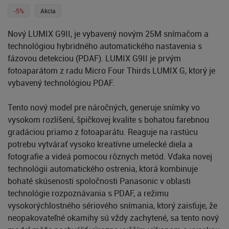
-5%
Akcia
Nový LUMIX G9II, je vybavený novým 25M snímačom a
technológiou hybridného automatického nastavenia s
fázovou detekciou (PDAF). LUMIX G9II je prvým
fotoaparátom z radu Micro Four Thirds LUMIX G, ktorý je
vybavený technológiou PDAF.
Tento nový model pre náročných, generuje snímky vo
vysokom rozlíšení, špičkovej kvalite s bohatou farebnou
gradáciou priamo z fotoaparátu. Reaguje na rastúcu
potrebu vytvárať vysoko kreatívne umelecké diela a
fotografie a videá pomocou rôznych metód. Vďaka novej
technológii automatického ostrenia, ktorá kombinuje
bohaté skúsenosti spoločnosti Panasonic v oblasti
technológie rozpoznávania s PDAF, a režimu
vysokorýchlostného sériového snímania, ktorý zaisťuje, že
neopakovateľné okamihy sú vždy zachytené, sa tento nový