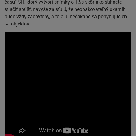
času“ SH, ktorý vytvorí snímky o 1,5s skôr ako stihnete
stlačiť spúšť, navyše zaisťujú, že neopakovateľný okamih
bude vždy zachytený, a to aj u nečakane sa pohybujúcich
sa objektov.