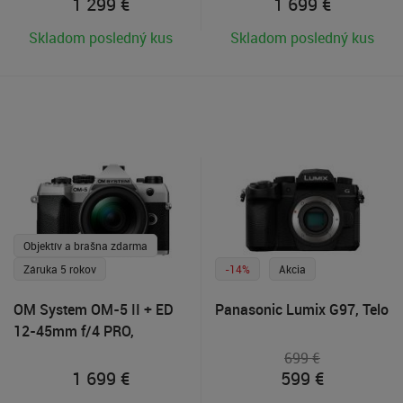
150mm R zdarma
1 299
€
1 699
€
Skladom posledný kus
Skladom posledný kus
Objektív a brašna zdarma
Záruka 5 rokov
-14%
Akcia
OM System OM-5 II + ED
Panasonic Lumix G97, Telo
12-45mm f/4 PRO,
Strieborný + objektív
699 €
M.Zuiko 40-150mm R
1 699
€
599
€
zdarma