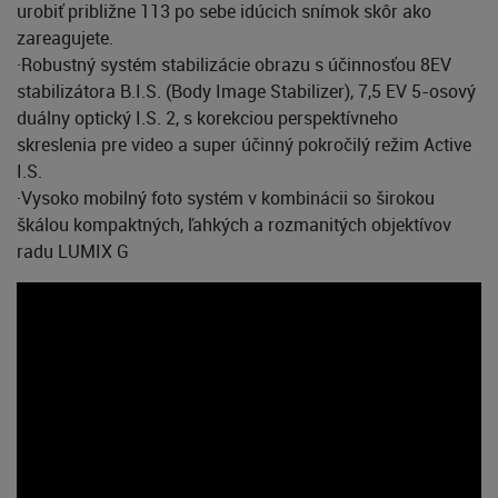
urobiť približne 113 po sebe idúcich snímok skôr ako
zareagujete.
·Robustný systém stabilizácie obrazu s účinnosťou 8EV
stabilizátora B.I.S. (Body Image Stabilizer), 7,5 EV 5-osový
duálny optický I.S. 2, s korekciou perspektívneho
skreslenia pre video a super účinný pokročilý režim Active
I.S.
·Vysoko mobilný foto systém v kombinácii so širokou
škálou kompaktných, ľahkých a rozmanitých objektívov
radu LUMIX G