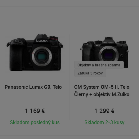
Objektív a brašna zdarma
Záruka 5 rokov
Panasonic Lumix G9, Telo
OM System OM-5 II, Telo,
Čierny + objektív M.Zuiko
40-150mm R zdarma
1 169
€
1 299
€
Skladom posledný kus
Skladom 2-3 kusy