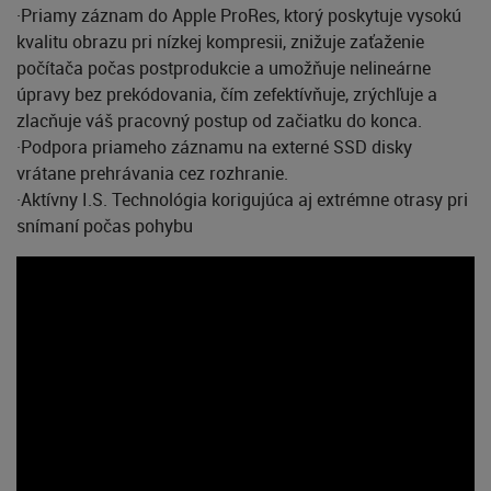
·Priamy záznam do Apple ProRes, ktorý poskytuje vysokú
kvalitu obrazu pri nízkej kompresii, znižuje zaťaženie
počítača počas postprodukcie a umožňuje nelineárne
úpravy bez prekódovania, čím zefektívňuje, zrýchľuje a
zlacňuje váš pracovný postup od začiatku do konca.
·Podpora priameho záznamu na externé SSD disky
vrátane prehrávania cez rozhranie.
·Aktívny I.S. Technológia korigujúca aj extrémne otrasy pri
snímaní počas pohybu