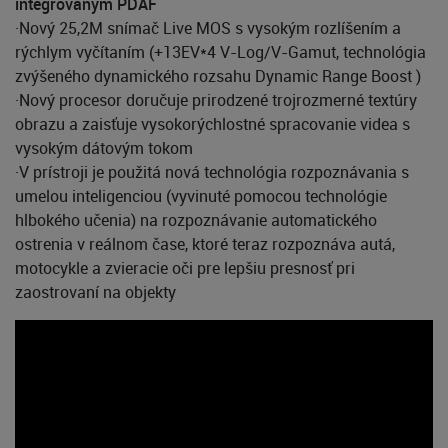
integrovaným PDAF
·Nový 25,2M snímač Live MOS s vysokým rozlíšením a
rýchlym vyčítaním (+13EV*4 V-Log/V-Gamut, technológia
zvýšeného dynamického rozsahu Dynamic Range Boost )
·Nový procesor doručuje prirodzené trojrozmerné textúry
obrazu a zaisťuje vysokorýchlostné spracovanie videa s
vysokým dátovým tokom
·V prístroji je použitá nová technológia rozpoznávania s
umelou inteligenciou (vyvinuté pomocou technológie
hlbokého učenia) na rozpoznávanie automatického
ostrenia v reálnom čase, ktoré teraz rozpoznáva autá,
motocykle a zvieracie oči pre lepšiu presnosť pri
zaostrovaní na objekty