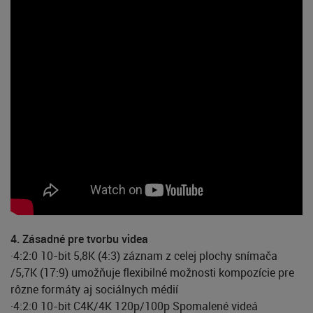
4. Zásadné pre tvorbu videa
·4:2:0 10-bit 5,8K (4:3) záznam z celej plochy snímača
/5,7K (17:9) umožňuje flexibilné možnosti kompozície pre
rôzne formáty aj sociálnych médií
·4:2:0 10-bit C4K/4K 120p/100p Spomalené videá