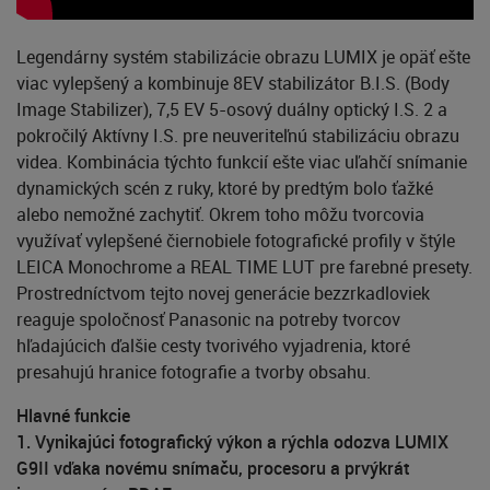
Legendárny systém stabilizácie obrazu LUMIX je opäť ešte
viac vylepšený a kombinuje 8EV stabilizátor B.I.S. (Body
Image Stabilizer), 7,5 EV 5-osový duálny optický I.S. 2 a
pokročilý Aktívny I.S. pre neuveriteľnú stabilizáciu obrazu
videa. Kombinácia týchto funkcií ešte viac uľahčí snímanie
dynamických scén z ruky, ktoré by predtým bolo ťažké
alebo nemožné zachytiť. Okrem toho môžu tvorcovia
využívať vylepšené čiernobiele fotografické profily v štýle
LEICA Monochrome a REAL TIME LUT pre farebné presety.
Prostredníctvom tejto novej generácie bezzrkadloviek
reaguje spoločnosť Panasonic na potreby tvorcov
hľadajúcich ďalšie cesty tvorivého vyjadrenia, ktoré
presahujú hranice fotografie a tvorby obsahu.
Hlavné funkcie
1. Vynikajúci fotografický výkon a rýchla odozva LUMIX
G9II vďaka novému snímaču, procesoru a prvýkrát