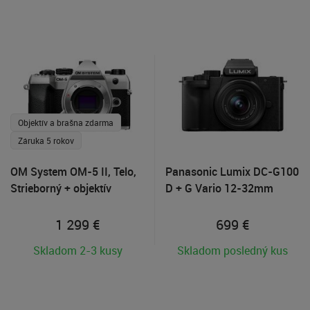
Objektív a brašna zdarma
Záruka 5 rokov
OM System OM-5 II, Telo,
Panasonic Lumix DC-G100
Strieborný + objektív
D + G Vario 12-32mm
M.Zuiko 40-150mm R
f/3.5-5.6
zdarma
1 299
€
699
€
Skladom 2-3 kusy
Skladom posledný kus