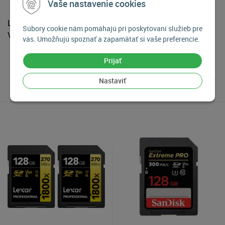
Vaše nastavenie cookies
Lexar SDXC 1800x UHS-II
Lexar SDXC 1667x UHS-II
Súbory cookie nám pomáhajú pri poskytovaní služieb pre
V60 256GB
V60 64GB
vás. Umožňujú spoznať a zapamätať si vaše preferencie.
159
€
59,90
€
Prijať
Skladom viac ako 5 kusov
Skladom viac ako 5 kusov
Nastaviť