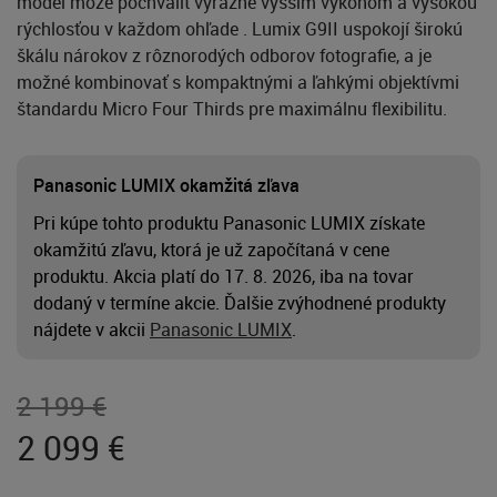
model môže pochváliť výrazne vyšším výkonom a vysokou
rýchlosťou v každom ohľade . Lumix G9II uspokojí širokú
škálu nárokov z rôznorodých odborov fotografie, a je
možné kombinovať s kompaktnými a ľahkými objektívmi
štandardu Micro Four Thirds pre maximálnu flexibilitu.
Panasonic LUMIX okamžitá zľava
Pri kúpe tohto produktu Panasonic LUMIX získate
okamžitú zľavu, ktorá je už započítaná v cene
produktu. Akcia platí do 17. 8. 2026, iba na tovar
dodaný v termíne akcie. Ďalšie zvýhodnené produkty
nájdete v akcii
Panasonic LUMIX
.
2 199 €
2 099
€