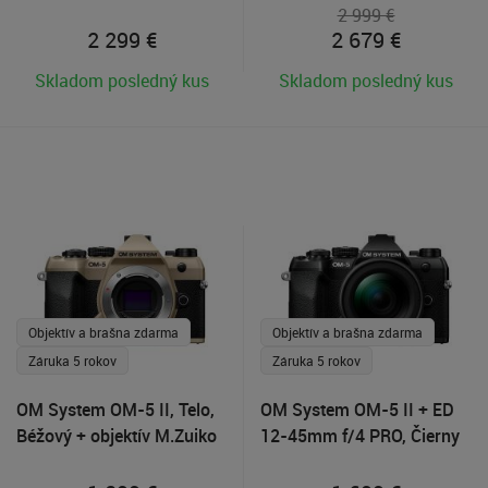
2 999 €
2 299
€
2 679
€
Skladom posledný kus
Skladom posledný kus
Objektív a brašna zdarma
Objektív a brašna zdarma
Záruka 5 rokov
Záruka 5 rokov
OM System OM-5 II, Telo,
OM System OM-5 II + ED
Béžový + objektív M.Zuiko
12-45mm f/4 PRO, Čierny
40-150mm R zdarma
+ objektív M.Zuiko 40-