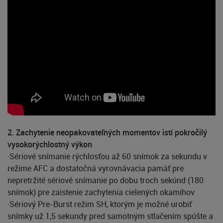
2. Zachytenie neopakovateľných momentov istí pokročilý
vysokorýchlostný výkon
·Sériové snímanie rýchlosťou až 60 snímok za sekundu v
režime AFC a dostatočná vyrovnávacia pamäť pre
nepretržité sériové snímanie po dobu troch sekúnd (180
snímok) pre zaistenie zachytenia cielených okamihov
·Sériový Pre-Burst režim SH, ktorým je možné urobiť
snímky už 1,5 sekundy pred samotným stlačením spúšte a