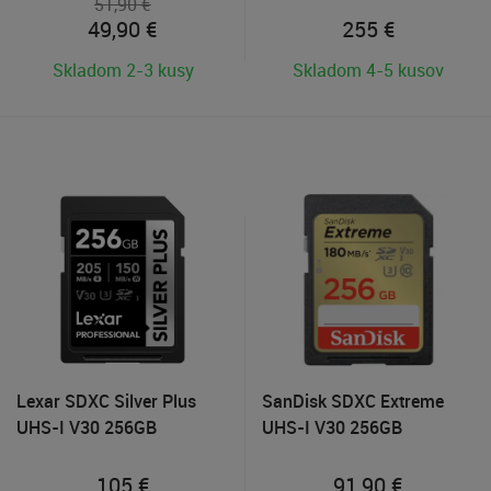
51,90 €
49,90
€
255
€
Skladom 2-3 kusy
Skladom 4-5 kusov
Lexar SDXC Silver Plus
SanDisk SDXC Extreme
UHS-I V30 256GB
UHS-I V30 256GB
105
€
91,90
€