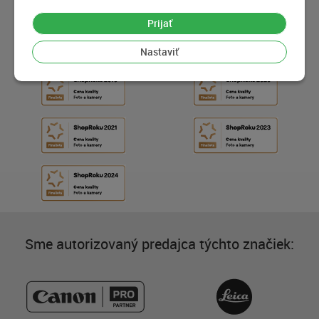
Prijať
Nastaviť
Sme autorizovaný predajca týchto značiek: