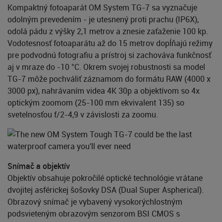
Kompaktný fotoaparát OM System TG-7 sa vyznačuje
odolným prevedením - je utesnený proti prachu (IP6X),
odolá pádu z výšky 2,1 metrov a znesie zaťaženie 100 kp.
Vodotesnosť fotoaparátu až do 15 metrov dopĺňajú režimy
pre podvodnú fotografiu a prístroj si zachováva funkčnosť
aj v mraze do -10 °C. Okrem svojej robustnosti sa model
TG-7 môže pochváliť záznamom do formátu RAW (4000 x
3000 px), nahrávaním videa 4K 30p a objektívom so 4x
optickým zoomom (25-100 mm ekvivalent 135) so
svetelnosťou f/2-4,9 v závislosti za zoomu.
Snímač a objektív
Objektív obsahuje pokročilé optické technológie vrátane
dvojitej asférickej šošovky DSA (Dual Super Aspherical).
Obrazový snímač je vybavený vysokorýchlostným
podsvieteným obrazovým senzorom BSI CMOS s