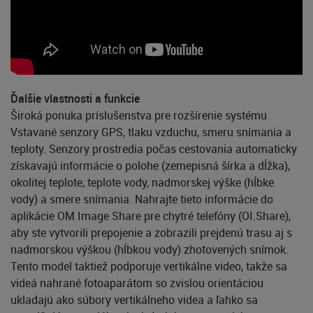
Ďalšie vlastnosti a funkcie
Široká ponuka príslušenstva pre rozšírenie systému
Vstavané senzory GPS, tlaku vzduchu, smeru snímania a
teploty. Senzory prostredia počas cestovania automaticky
získavajú informácie o polohe (zemepisná šírka a dĺžka),
okolitej teplote, teplote vody, nadmorskej výške (hĺbke
vody) a smere snímania. Nahrajte tieto informácie do
aplikácie OM Image Share pre chytré telefóny (OI.Share),
aby ste vytvorili prepojenie a zobrazili prejdenú trasu aj s
nadmorskou výškou (hĺbkou vody) zhotovených snímok.
Tento model taktiež podporuje vertikálne video, takže sa
videá nahrané fotoaparátom so zvislou orientáciou
ukladajú ako súbory vertikálneho videa a ľahko sa