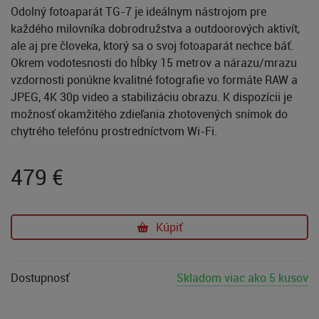
Odolný fotoaparát TG-7 je ideálnym nástrojom pre
každého milovníka dobrodružstva a outdoorových aktivít,
ale aj pre človeka, ktorý sa o svoj fotoaparát nechce báť.
Okrem vodotesnosti do hĺbky 15 metrov a nárazu/mrazu
vzdornosti ponúkne kvalitné fotografie vo formáte RAW a
JPEG, 4K 30p video a stabilizáciu obrazu. K dispozícii je
možnosť okamžitého zdieľania zhotovených snímok do
chytrého telefónu prostredníctvom Wi-Fi.
479
€
Kúpiť
Dostupnosť
Skladom viac ako 5 kusov