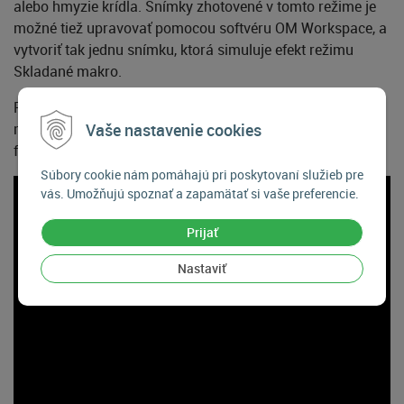
alebo hmyzie krídla. Snímky zhotovené v tomto režime je
možné tiež upravovať pomocou softvéru OM Workspace, a
vytvoriť tak jednu snímku, ktorá simuluje efekt režimu
Skladané makro.
Pre účely makro a mikro fotografie možno zaobstarať
makro svetlo (predáva sa samostatne), ktoré eliminuje tieň
Vaše nastavenie cookies
fotoaparátu a zaistí rovnomerné osvetlenie.
Súbory cookie nám pomáhajú pri poskytovaní služieb pre
vás. Umožňujú spoznať a zapamätať si vaše preferencie.
Prijať
Nastaviť