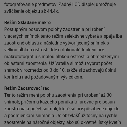
fotografovanie predmetov. Zadný LCD displej umožňuje
zväčšenie objektu až 44,4x.
Režim Skladané makro
Postupným posuvom polohy zaostrenia pri robení
viacerých snímok tento režim selektívne vyberá a spája iba
zaostrené oblasti a následne vytvorí jediný snímok s
veľkou hĺbkou ostrosti. Ide o dokonalú funkciu pre
makrofotografiu s malou hĺbkou ostrosti a obmedzenými
oblasťami zaostrenia. Užívatelia si môžu vybrať počet
snímok v rozmedzí od 3 do 10, takže si zachovajú úplnú
kontrolu nad požadovaným výsledkom.
Režim Zaostrovací rad
Tento režim mení polohu zaostrenia pri urobení až 30
snímok, pričom u každého ponúka tri úrovne pre posun
zaostrenia a počet snímok, ktoré sú prispôsobené objektu
a podmienkam snímania. Je obzvlášť užitočný na rýchle
zaostrenie na náročné objekty, ako sú okvetné lístky kvetín