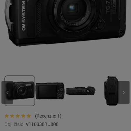
(Recenzie:
1
)
Obj. čislo:
V110030BU000