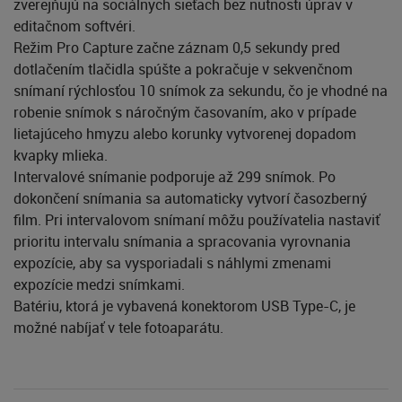
zverejňujú na sociálnych sieťach bez nutnosti úprav v
editačnom softvéri.
Režim Pro Capture začne záznam 0,5 sekundy pred
dotlačením tlačidla spúšte a pokračuje v sekvenčnom
snímaní rýchlosťou 10 snímok za sekundu, čo je vhodné na
robenie snímok s náročným časovaním, ako v prípade
lietajúceho hmyzu alebo korunky vytvorenej dopadom
kvapky mlieka.
Intervalové snímanie podporuje až 299 snímok. Po
dokončení snímania sa automaticky vytvorí časozberný
film. Pri intervalovom snímaní môžu používatelia nastaviť
prioritu intervalu snímania a spracovania vyrovnania
expozície, aby sa vysporiadali s náhlymi zmenami
expozície medzi snímkami.
Batériu, ktorá je vybavená konektorom USB Type-C, je
možné nabíjať v tele fotoaparátu.