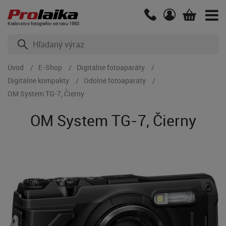
Kráľovstvo fotografov od roku 1993
Úvod
E-Shop
Digitálne fotoaparáty
Digitálne kompakty
Odolné fotoaparáty
OM System TG-7, Čierny
OM System TG-7, Čierny