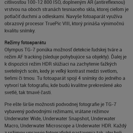
citlivosťou 100-12 800 ISO, doplneným AR (antireflexnou)
vrstvou na oboch stranách tesniaceho skla, ktorej cieľom je
potlačiť duchmi a odleskami. Navyše fotoaparát využíva
obrazový procesor TruePic VIII, ktorý prináša výnimočnú
kvalitu snímky.
Režimy fotoaparátu
Olympus TG-7 ponúka možnosť detekcie ľudskej tváre a
režim AF tracking (sleduje pohybujúce sa objekty). Ďalej je
k dispozícii režim HDR slúžiaci na zachytenie ťažkých
svetelných scén, kedy je veľký kontrast medzi svetlom,
tieňmi či tmou. Tu fotoaparát spojí 4 snímky do jedného a
vytvorí tak fotografiu, kde budú kvalitne prekreslené ako
svetlé, tak tmavé časti.
Pre ešte širšie možnosti podvodnej fotografie je TG-7
vybavený podvodnými režimami, vrátane režimov
Underwater Wide, Underwater Snapshot, Underwater
Macro, Underwater Microscope a Underwater HDR. Každý
z režimov upravuje fotografické nastavenia tak, aby boli