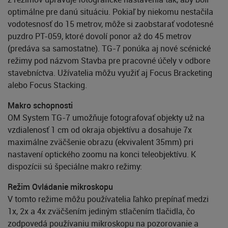
optimálne pre danú situáciu. Pokiaľ by niekomu nestačila
vodotesnosť do 15 metrov, môže si zaobstarať vodotesné
puzdro PT-059, ktoré dovolí ponor až do 45 metrov
(predáva sa samostatne). TG-7 ponúka aj nové scénické
režimy pod názvom Stavba pre pracovné účely v odbore
stavebníctva. Užívatelia môžu využiť aj Focus Bracketing
alebo Focus Stacking.
Makro schopnosti
OM System TG-7 umožňuje fotografovať objekty už na
vzdialenosť 1 cm od okraja objektívu a dosahuje 7x
maximálne zväčšenie obrazu (ekvivalent 35mm) pri
nastavení optického zoomu na konci teleobjektívu. K
dispozícii sú špeciálne makro režimy:
Režim Ovládanie mikroskopu
V tomto režime môžu používatelia ľahko prepínať medzi
1x, 2x a 4x zväčšením jediným stlačením tlačidla, čo
zodpovedá používaniu mikroskopu na pozorovanie a