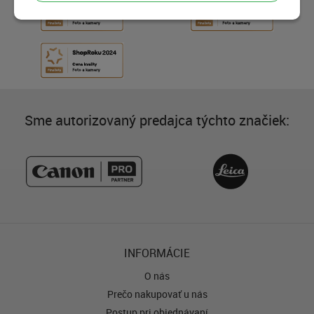
Sme autorizovaný predajca týchto značiek:
INFORMÁCIE
O nás
Prečo nakupovať u nás
Postup pri objednávaní