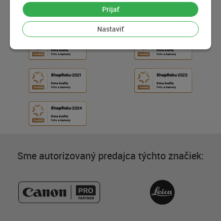
Prijať
Nastaviť
Sme autorizovaný predajca týchto značiek: