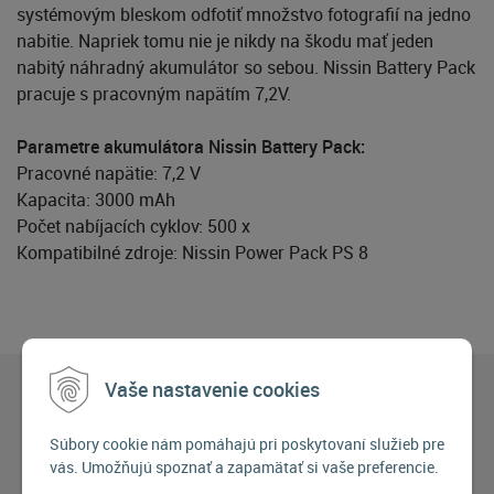
systémovým bleskom odfotiť množstvo fotografií na jedno
nabitie. Napriek tomu nie je nikdy na škodu mať jeden
nabitý náhradný akumulátor so sebou. Nissin Battery Pack
pracuje s pracovným napätím 7,2V.
Parametre akumulátora Nissin Battery Pack:
Pracovné napätie: 7,2 V
Kapacita: 3000 mAh
Počet nabíjacích cyklov: 500 x
Kompatibilné zdroje: Nissin Power Pack PS 8
Vaše nastavenie cookies
Súbory cookie nám pomáhajú pri poskytovaní služieb pre
vás. Umožňujú spoznať a zapamätať si vaše preferencie.