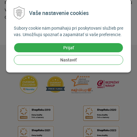
nich vložiť batérie naopak. Takéto riešenie je jednoznačnou
výhodou v situácii keď ste nútený vymieňať batérie v
Vaše nastavenie cookies
držiaku po tme, alebo keď na nich nevidíte.
Súbory cookie nám pomáhajú pri poskytovaní služieb pre
vás. Umožňujú spoznať a zapamätať si vaše preferencie.
Prijať
Nastaviť