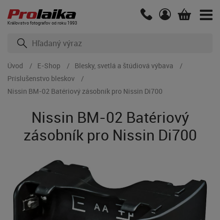
Kráľovstvo fotografov od roku 1993
Úvod
E-Shop
Blesky, svetlá a štúdiová výbava
Príslušenstvo bleskov
Nissin BM-02 Batériový zásobník pro Nissin Di700
Nissin BM-02 Batériový
zásobník pro Nissin Di700