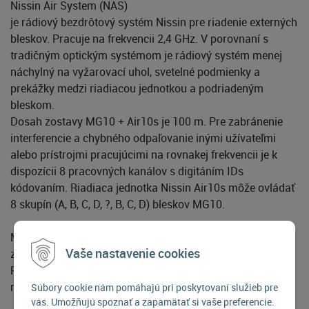
Nissin Air System (NAS)
je rádiový bezdrôtový systém Nissin pre riadenie externých
bleskov. Pracuje na frekvencii 2,4 GHz. V porovnaní s
tradičným optickým systémom je rádiový systém menej
náchylný na vyžarovací uhol, svetelné podmienky a
prekážky medzi riadiacou jednotkou a podriadeným
bleskom.
Dosah zostavy MG10 + Air10s je 100 m. Pre zabránenie
interferencie a chybného odpaľovanie inými užívateľmi
alebo prístrojmi pracujúcimi na rovnakej frekvencii je k
dispozícii 8 pracovných kanálov s digitáním IDs
kódovaním. Riadiaca jednotka Nissin Air10s môže ovládať
8 skupín (A, B, C, D, ?, B, C, D) bleskov MG10.
MG10 podporuje pomocou Air10s 8 skupín bleskov. 4
Vaše nastavenie cookies
základné (A, B, C, D) a 4 pokročilých (?, b, c, d) skupiny.
Riadiacu jednotku Air10s je možné spárovať prakticky s
nekonečným množstvom jednotiek "slave".
Súbory cookie nám pomáhajú pri poskytovaní služieb pre
vás. Umožňujú spoznať a zapamätať si vaše preferencie.