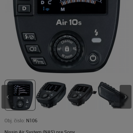
Obj. čislo:
N106
Nissin Air System (NAS) pre Sony