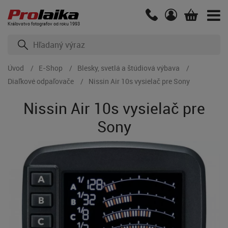
Kráľovstvo fotografov od roku 1993
Úvod
E-Shop
Blesky, svetlá a štúdiová výbava
Diaľkové odpaľovače
Nissin Air 10s vysielač pre Sony
Nissin Air 10s vysielač pre
Sony