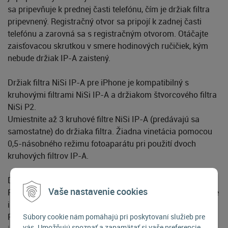
sa pripevňuje k prednej časti telefónu, čím je držiak filtra
pripevnený. Registračný otvor sa pripojí k zadnej časti
telefónu a zarovná sa s registračným otvorom. Otáčajte
zaisťovacou skrutkou v smere hodinových ručičiek, kým
nebude držiak IP-A zaistený.
Držiak filtra NiSi IP-A pre iPhone je kompatibilný s
kruhovými filtrami NiSi IP-A a držiakom štvorcového filtra
NiSi P2.
Umiestnite až 3 kruhové filtre NiSi IP-A (predávajú sa
samostatne) do držiaka filtra. Žiadna vinetácia pomocou
0,5-násobného režimu fotoaparátu pri použití dvoch
kruhových filtrov IP-A.
Držiak filtra NiSi IP-A P2 (pre držiak IP-A iPhone)
Vaše nastavenie cookies
Pridáva štvorcový držiak filtra k držiaku filtra NiSi IP-A pre
iPhone (predáva sa samostatne).
Pri používaní umožňuje použitie štvorcových filtrov P1 na
Súbory cookie nám pomáhajú pri poskytovaní služieb pre
vás. Umožňujú spoznať a zapamätať si vaše preferencie.