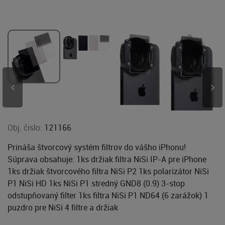
Obj. čislo:
121166
Prináša štvorcový systém filtrov do vášho iPhonu!
Súprava obsahuje: 1ks držiak filtra NiSi IP-A pre iPhone
1ks držiak štvorcového filtra NiSi P2 1ks polarizátor NiSi
P1 NiSi HD 1ks NiSi P1 stredný GND8 (0.9) 3-stop
odstupňovaný filter 1ks filtra NiSi P1 ND64 (6 zarážok) 1
puzdro pre NiSi 4 filtre a držiak