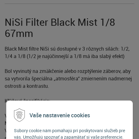
NiSi Filter Black Mist 1/8
67mm
Black Mist filtre NiSi sú dostupné v 3 rôznych silách: 1/2,
1/4 a 1/8 (1/2 je najúčinnejší a 1/8 má iba slabý efekt)
Bol vyvinutý na zmäkčenie alebo rozptýlenie záberov, aby
sa vytvorila špeciálna „atmosféra“ zmiernením nadmernej
ostrosti a kontrastu.
Kľúčové špecifikácie:
Vaše nastavenie cookies
Vytvára jemné svetlo podobné pastelu
Má ďalšiu vrstvu čiernych škvŕn
V porovnaní s tradičnými difúznymi filtrami poskytuje
Súbory cookie nám pomáhajú pri poskytovaní služieb pre
vás. Umožňujú spoznať a zapamätať si vaše preferencie.
malú stratu detailov v obraze