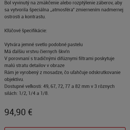
Bol vyvinutý na zmäkčenie alebo rozptýlenie záberov, aby
sa vytvorila špeciálna „atmosféra“ zmiernením nadmernej
ostrosti a kontrastu.
Kľúčové špecifikácie:
Vytvára jemné svetlo podobné pastelu
Má ďalšiu vrstvu čiernych škvŕn
V porovnaní s tradičnými difúznymi filtrami poskytuje
malú stratu detailov v obraze
Rám je vyrobený z mosadze, čo uľahčuje odskrutkovanie
objektívu.
Dostupné veľkosti: 49, 67, 72, 77 a 82 mm v 3 rôznych
silách: 1/2, 1/4 a 1/8.
94,90
€