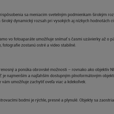
prispôsobenia sa meniacim svetelným podmienkam širokým rozsa
a široký dynamický rozsah pri vysokých aj nízkych hodnotách cit
amo vo fotoaparáte umožňuje snímať s časmi uzávierky až o päť
, fotografie zostanú ostré a video stabilné.
prenosný a ponúka obrovské možnosti – rovnako ako objektív 
OR Z je najmenším a najľahším dostupným plnoformátovým obj
y vám umožňuje zachytiť oveľa viac a kdekoľvek.
rovacími bodmi je rýchle, presné a plynulé. Objekty sa zaostria