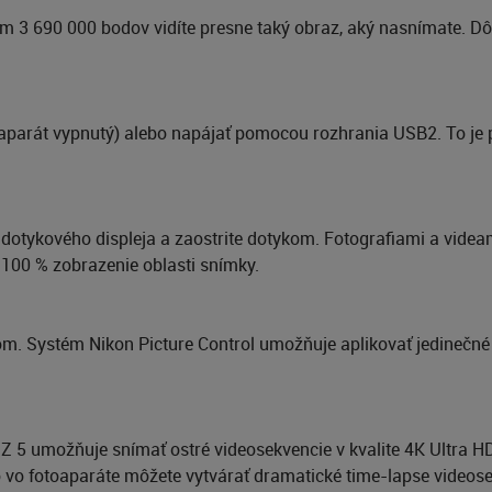
 3 690 000 bodov vidíte presne taký obraz, aký nasnímate. Dôle
aparát vypnutý) alebo napájať pomocou rozhrania USB2. To je pra
dotykového displeja a zaostrite dotykom. Fotografiami a videa
 100 % zobrazenie oblasti snímky.
om. Systém Nikon Picture Control umožňuje aplikovať jedinečné 
Z 5 umožňuje snímať ostré videosekvencie v kvalite 4K Ultra H
o vo fotoaparáte môžete vytvárať dramatické time-lapse videose