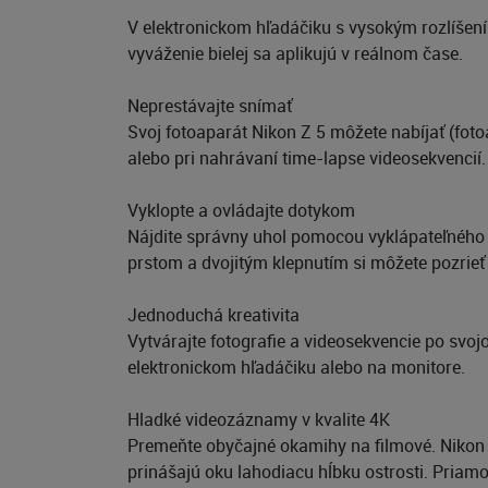
V elektronickom hľadáčiku s vysokým rozlíšením
vyváženie bielej sa aplikujú v reálnom čase.
Neprestávajte snímať
Svoj fotoaparát Nikon Z 5 môžete nabíjať (foto
alebo pri nahrávaní time-lapse videosekvencií.
Vyklopte a ovládajte dotykom
Nájdite správny uhol pomocou vyklápateľného 
prstom a dvojitým klepnutím si môžete pozrieť
Jednoduchá kreativita
Vytvárajte fotografie a videosekvencie po svoj
elektronickom hľadáčiku alebo na monitore.
Hladké videozáznamy v kvalite 4K
Premeňte obyčajné okamihy na filmové. Nikon 
prinášajú oku lahodiacu hĺbku ostrosti. Priam