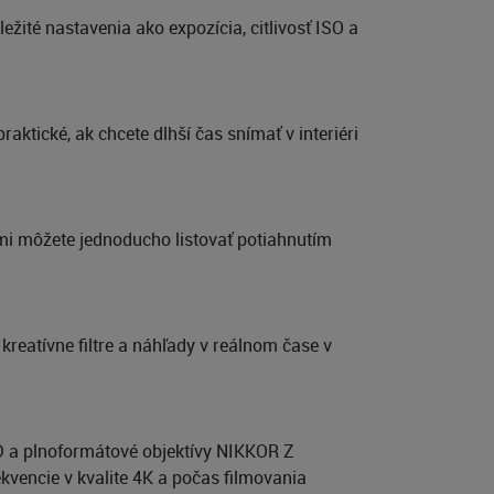
žité nastavenia ako expozícia, citlivosť ISO a
ktické, ak chcete dlhší čas snímať v interiéri
mi môžete jednoducho listovať potiahnutím
kreatívne filtre a náhľady v reálnom čase v
D a plnoformátové objektívy NIKKOR Z
kvencie v kvalite 4K a počas filmovania