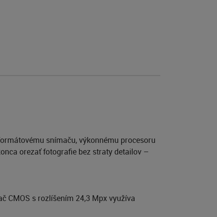
plnoformátovému snímaču, výkonnému procesoru
ca orezať fotografie bez straty detailov –
ač CMOS s rozlíšením 24,3 Mpx využíva