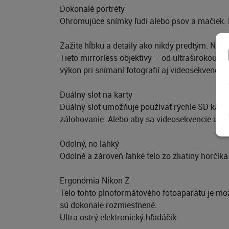
Dokonalé portréty
Ohromujúce snímky ľudí alebo psov a mačiek. P
Zažite hĺbku a detaily ako nikdy predtým. Niko
Tieto mirrorless objektívy – od ultraširokouhl
výkon pri snímaní fotografií aj videosekvencií.
Duálny slot na karty
Duálny slot umožňuje používať rýchle SD karty
zálohovanie. Alebo aby sa videosekvencie uklad
Odolný, no ľahký
Odolné a zároveň ľahké telo zo zliatiny horčíka
Ergonómia Nikon Z
Telo tohto plnoformátového fotoaparátu je mož
sú dokonale rozmiestnené.
Ultra ostrý elektronický hľadáčik