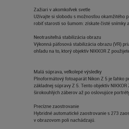
Zažiari v akomkoľvek svetle
Užívajte si slobodu s možnosťou okamžitého 
robiť starosti so šumom: získate čisté snímky 
Neotrasiteľná stabilizácia obrazu
Výkonná päťosová stabilizácia obrazu (VR) pri
ohľadu na to, ktorý objektív NIKKOR Z použijete
Malá súprava, veľkolepé výsledky
Plnoformátový fotoaparát Nikon Z 5 je ľahko 
základnej súpravy Z 5. Tento objektív NIKK
širokouhlých záberov až po oslovujúce portrét
Precízne zaostrovanie
Hybridné automatické zaostrovanie s 273 zaost
v obrazovom poli nachádzajú.