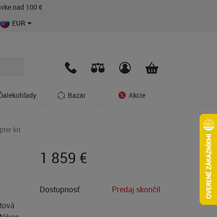
vke nad 100 €
EUR
Ďalekohľady
Bazár
Akcie
ter kit
1 859
€
Dostupnosť
Predaj skončil
átová