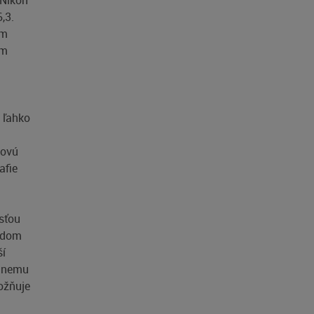
 Nikon
,3.
ím
ým
e ľahko
novú
afie
osťou
ladom
ší
a nemu
ožňuje