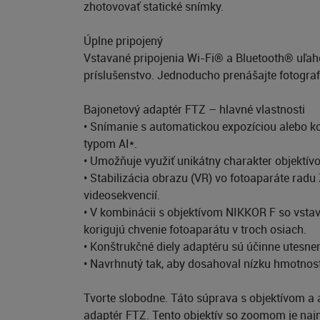
zhotovovať statické snímky.
Úplne pripojený
Vstavané pripojenia Wi-Fi® a Bluetooth® uľahč
príslušenstvo. Jednoducho prenášajte fotografi
Bajonetový adaptér FTZ – hlavné vlastnosti
• Snímanie s automatickou expozíciou alebo k
typom AI*.
• Umožňuje využiť unikátny charakter objektí
• Stabilizácia obrazu (VR) vo fotoaparáte radu
videosekvencií.
• V kombinácii s objektívom NIKKOR F so vstava
korigujú chvenie fotoaparátu v troch osiach.
• Konštrukčné diely adaptéru sú účinne utesne
• Navrhnutý tak, aby dosahoval nízku hmotnos
Tvorte slobodne. Táto súprava s objektívom a
adaptér FTZ. Tento objektív so zoomom je na