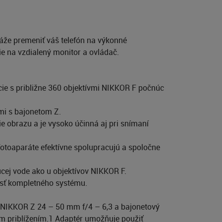
áže premeniť váš telefón na výkonné
ie na vzdialený monitor a ovládač.
ie s približne 360 objektívmi NIKKOR F počnúc
mi s bajonetom Z.
ie obrazu a je vysoko účinná aj pri snímaní
 fotoaparáte efektívne spolupracujú a spoločne
úcej vode ako u objektívov NIKKOR F.
asť kompletného systému.
 NIKKOR Z 24 – 50 mm f/4 – 6,3 a bajonetový
 priblížením.1 Adaptér umožňuje použiť