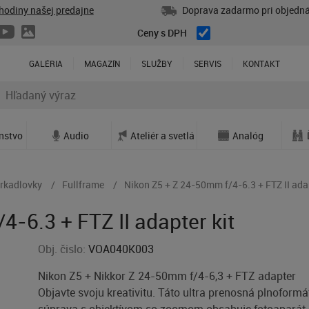
hodiny našej predajne
Doprava zadarmo pri objedná
Ceny s DPH
GALÉRIA
MAGAZÍN
SLUŽBY
SERVIS
KONTAKT
enstvo
Audio
Ateliér a svetlá
Analóg
rkadlovky
Fullframe
Nikon Z5 + Z 24-50mm f/4-6.3 + FTZ II adap
-6.3 + FTZ II adapter kit
Obj. čislo:
VOA040K003
Nikon Z5 + Nikkor Z 24-50mm f/4-6,3 + FTZ adapter
Objavte svoju kreativitu. Táto ultra prenosná plnoform