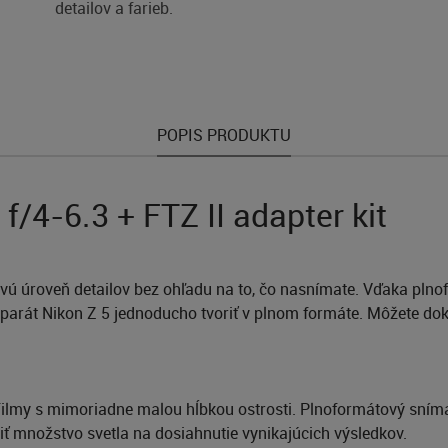
detailov a farieb.
POPIS PRODUKTU
/4-6.3 + FTZ II adapter kit
ú novú úroveň detailov bez ohľadu na to, čo nasnímate. Vďaka 
rát Nikon Z 5 jednoducho tvoriť v plnom formáte. Môžete dokon
Filmy s mimoriadne malou hĺbkou ostrosti. Plnoformátový sním
iť množstvo svetla na dosiahnutie vynikajúcich výsledkov.