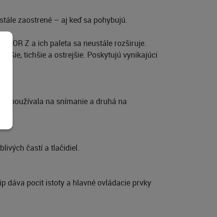
stále zaostrené – aj keď sa pohybujú.
IKKOR Z a ich paleta sa neustále rozširuje.
šie, tichšie a ostrejšie. Poskytujú vynikajúci
rta používala na snímanie a druhá na
ivých častí a tlačidiel.
p dáva pocit istoty a hlavné ovládacie prvky