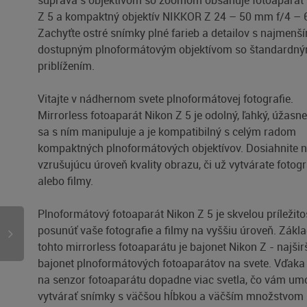
súprava s objektívom so zoomom obsahuje fotoaparát
Z 5 a kompaktný objektív NIKKOR Z 24 – 50 mm f/4 – 6
Zachyťte ostré snímky plné farieb a detailov s najmenš
dostupným plnoformátovým objektívom so štandardn
priblížením.
Vitajte v nádhernom svete plnoformátovej fotografie.
Mirrorless fotoaparát Nikon Z 5 je odolný, ľahký, úžasn
sa s ním manipuluje a je kompatibilný s celým radom
kompaktných plnoformátových objektívov. Dosiahnite 
vzrušujúcu úroveň kvality obrazu, či už vytvárate fotogr
alebo filmy.
Plnoformátový fotoaparát Nikon Z 5 je skvelou príležit
posunúť vaše fotografie a filmy na vyššiu úroveň. Zák
tohto mirrorless fotoaparátu je bajonet Nikon Z - najšir
bajonet plnoformátových fotoaparátov na svete. Vďak
na senzor fotoaparátu dopadne viac svetla, čo vám um
vytvárať snímky s väčšou hĺbkou a väčším množstvom