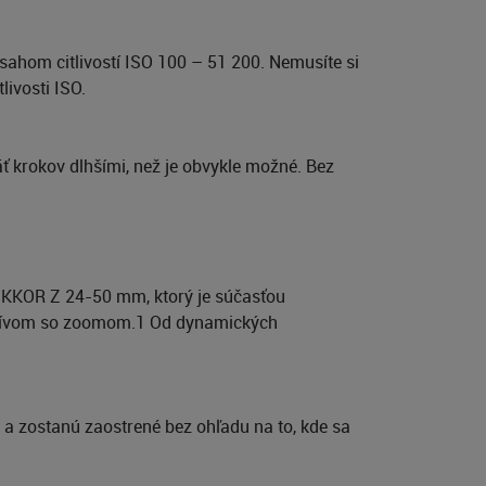
hom citlivostí ISO 100 – 51 200. Nemusíte si
livosti ISO.
 krokov dlhšími, než je obvykle možné. Bez
NIKKOR Z 24-50 mm, ktorý je súčasťou
ektívom so zoomom.1 Od dynamických
 a zostanú zaostrené bez ohľadu na to, kde sa