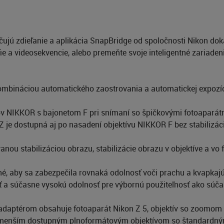
ujú zdieľanie a aplikácia SnapBridge od spoločnosti Nikon dok
e a videosekvencie, alebo premeňte svoje inteligentné zariaden
ombináciou automatického zaostrovania a automatickej expozíc
vov NIKKOR s bajonetom F pri snímaní so špičkovými fotoaparát
 Z je dostupná aj po nasadení objektívu NIKKOR F bez stabilizác
nou stabilizáciou obrazu, stabilizácie obrazu v objektíve a vo
né, aby sa zabezpečila rovnaká odolnosť voči prachu a kvapkaj
ť a súčasne vysokú odolnosť pre výbornú použiteľnosť ako súč
 adaptérom obsahuje fotoaparát Nikon Z 5, objektív so zoomom
jmenším dostupným plnoformátovým objektívom so štandardným