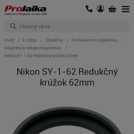
Kráľovstvo fotografov od roku 1993
Úvod
E-Shop
Objektívy
Príslušenstvo objektívov
Adaptéry a redukcie bajonetov
Nikon SY-1-62 Redukčný krúžok 62mm
Nikon SY-1-62 Redukčný
krúžok 62mm