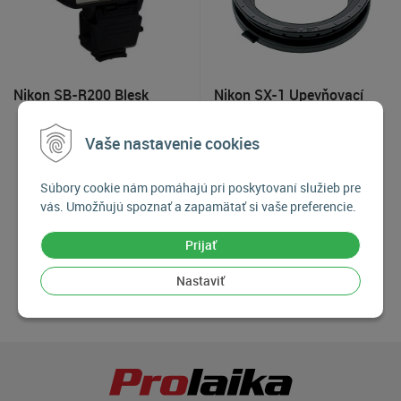
Nikon SB-R200 Blesk
Nikon SX-1 Upevňovací
krúžok pre SB-R200
Vaše nastavenie cookies
199
€
89
€
Súbory cookie nám pomáhajú pri poskytovaní služieb pre
Na objednávku
Na objednávku
vás. Umožňujú spoznať a zapamätať si vaše preferencie.
Prijať
Nastaviť