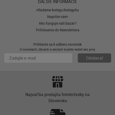
ĎALŠIE INFORMÁCIE
Hľadáme kolegu/kolegyňu
Napíšte nám
Ako funguje náš bazár?
Prihlásenie do Newslettera
Prihláste sa k odberu noviniek
O novinkách, zľavách a akciách budete vedieť ako prvý.
Najvačšia predajňa fototechniky na
Slovensku