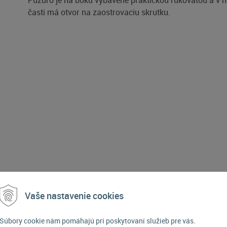
Puzdro je na boku vybavené praktickou rukoväťou a v h
časti má otvor na zaostrovaciu skrutku.
Vaše nastavenie cookies
POPIS PRODUKTU
Súbory cookie nám pomáhajú pri poskytovaní služieb pre vás.