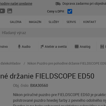
hodiny našej predajne
Doprava zadarmo pri objedná
Ceny s DPH
GALÉRIA
MAGAZÍN
SLUŽBY
SERVIS
KONTAKT
enstvo
Audio
Ateliér a svetlá
Analóg
 ďalekohľadov
Nikon Puzdro pre pohodlné držanie FIELDSCOPE ED
lné držanie FIELDSCOPE ED50
Obj. čislo:
BXA30560
Nikon príručné puzdro pre FIELDSCOPE ED50 je prakti
polstrované puzdro hnedej farby z pevného odolného n