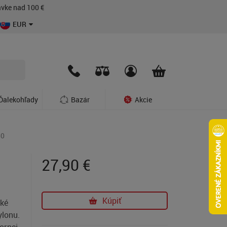
vke nad 100 €
EUR
Ďalekohľady
Bazár
Akcie
50
27,90
€
Kúpiť
cké
ylonu.