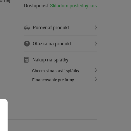
ornej
Dostupnosť
Skladom posledný kus
Porovnať produkt
Otázka na produkt
Nákup na splátky
Chcem si nastaviť splátky
Financovanie pre firmy