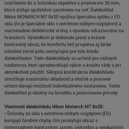
zväčšením 8x a šošovkou objektívu s priemerom 30 mm,
ktorá zisťuje spoľahlivé zaostrenie na cieľ. Ďalekohľad
Nikon MONARCH M7 8x30 využíva špeciálnu optiku z ED
skla (čo je špeciálne sklo s extrémne nízkym rozptylom) a
viacnásobné dielektrické vrstvy s vysokou odrazivosťou na
hranoloch. Výsledkom je dokonale jasný a krásne
kontrastný obraz, ku komfortu tiež prispieva aj širšie
zdanlivé zorné pole, nezvyčajné pre túto triedu
ďalekohľadov. Tieto ďalekohľady sú určené pre vážnych
nadšencov, ktorí uprednostňujú výkon a kvalitu vždy a pri
akomkoľvek použití. Sklopná konštrukcia ďalekohľadu
umožňuje maximálnu skladnosť a otočné a posuvné
očnice dávajú možnosť individuálneho nastavenia. Tento
ďalekohľad je ideálny na turistiku a pozorovanie prírody.
Vlastnosti ďalekohľadu Nikon Monarch M7 8x30:
• Šošovky zo skla s extrémne nízkym rozptylom (ED)
korigujú farebné chyby, čím poskytujú obraz s
mimoriadnym kontrastom, jasom, ostrosťou a vynikajúcim