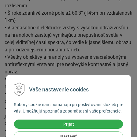
rozlíšením.
• Široké zdanlivé zorné pole až 60,3° (145m pri vzdialenosti
1km)
• Viacnásobné dielektrické vrstvy s vysokou odrazivosťou
na hranoloch zaisťujú vynikajúcu priepustnosť svetla v
celej viditeľnej časti spektra, čo vedie k jasnejšiemu obrazu
a prirodzenejšiemu podaniu farieb.
• Všetky objektívy a hranoly sú vybavené viacnásobnými
antireflexnými vrstvami pre neobvykle kontrastný a jasný
obraz.
• Na vonkajšie povrchy objektívu a šošoviek okuláru sa
nanáša vrstva odolná proti poškriabaniu.
Vaše nastavenie cookies
• Strechové hranoly s vrstvou na fázovú korekciu slúžia na
dosiahnutie vysokého rozlíšenia.
Súbory cookie nám pomáhajú pri poskytovaní služieb pre
• Konštrukcia okulárov High-eyepoint umožňuje
vás. Umožňujú spoznať a zapamätať si vaše preferencie.
jednoduché pozorovanie celého zorného poľa aj pri použití
okuliarov.
Prijať
• Vodotesné (do hĺbky 1 m 10 minút) telo tesnené O-
Nastaviť