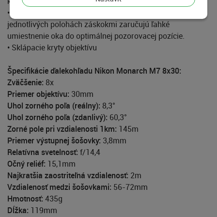
krúžkami a plnené dusíkom proti zahmlievaniu
• Otočné a posuvné gumové očnice aretované v
jednotlivých polohách záskokmi zaručujú ľahké
umiestnenie oka do optimálnej pozorovacej pozície.
• Sklápacie kryty objektívu
Špecifikácie ďalekohľadu Nikon Monarch M7 8x30:
Zväčšenie:
8x
Priemer objektívu:
30mm
Uhol zorného poľa (reálny):
8,3°
Uhol zorného poľa (zdanlivý):
60,3°
Zorné pole pri vzdialenosti 1km:
145m
Priemer výstupnej šošovky:
3,8mm
Relatívna svetelnosť:
f/14,4
Očný reliéf:
15,1mm
Najkratšia zaostriteľná vzdialenosť:
2m
Vzdialenosť medzi šošovkami:
56-72mm
Hmotnosť:
435g
Dĺžka:
119mm