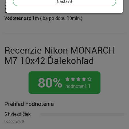
Nastaviť
Dĺžka:
142mm
Šírka:
130mm
Vodotesnosť:
1m (iba po dobu 10min.)
Recenzie Nikon MONARCH
M7 10x42 Ďalekohľad
80
%
hodnotení:
1
Prehľad hodnotenia
5 hviezdičiek
hodnotení:
0