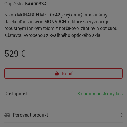
Obj. čislo:
BAA903SA
Nikon MONARCH M7 10x42 je výkonný binokulárny
ďalekohľad zo série MONARCH 7, ktorý sa vyznačuje
robustným ľahkým telom z horčíkovej zliatiny a optickou
sústavou vyrobenou z kvalitného optického skla.
529
€
Kúpiť
Dostupnosť
Skladom posledný kus
Porovnať produkt