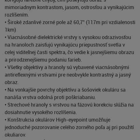
mimoriadnym kontrastom, jasom, ostrosťou a vynikajúcim
rozlíšením.
• Široké zdanlivé zorné pole až 60,7° (117m pri vzdialenosti
1km)
• Viacnásobné dielektrické vrstvy s vysokou odrazivosťou
na hranoloch zaisťujú vynikajúcu priepustnosť svetla v
celej viditeľnej časti spektra, čo vedie k jasnejšiemu obrazu
a prirodzenejšiemu podaniu farieb.
• Všetky objektívy a hranoly sú vybavené viacnásobnými
antireflexnými vrstvami pre neobvykle kontrastný a jasný
obraz.
• Na vonkajšie povrchy objektívu a šošoviek okuláru sa
nanáša vrstva odolná proti poškriabaniu.
• Strechové hranoly s vrstvou na fázovú korekciu slúžia na
dosiahnutie vysokého rozlíšenia.
• Konštrukcia okulárov High-eyepoint umožňuje
jednoduché pozorovanie celého zorného poľa aj pri použití
okuliarov.