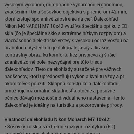
vysokým výkonom, mimoriadne vydarenou ergonómiou,
zväčšením 10x a šošovkou objektívu s priemerom 42 mm,
ktorá zisťuje spoľahlivé zaostrenie na cieľ. Ďalekohľad
Nikon MONARCH M7 10x42 využíva špeciálnu optiku z ED
skla (čo je špeciálne sklo s extrémne nízkym rozptylom) a
viacnásobné dielektrické vrstvy s vysokou odrazivosťou na
hranoloch. Výsledkom je dokonale jasný a krásne
kontrastný obraz, ku komfortu tiež prispieva aj širšie
zdanlivé zorné pole, nezvyčajné pre túto triedu
ďalekohľadov. Tieto ďalekohľady sú určené pre vážnych
nadšencov, ktorí uprednostňujú výkon a kvalitu vždy a pri
akomkoľvek použití. Sklopná konštrukcia ďalekohľadu
umožňuje maximálnu skladnosť a otočné a posuvné
očnice dávajú možnosť individuálneho nastavenia. Tento
ďalekohľad je ideálny na turistiku a pozorovanie prírody.
Vlastnosti ďalekohľadu Nikon Monarch M7 10x42:
• Šošovky zo skla s extrémne nízkym rozptylom (ED)
korigujú farebné chyby, čím poskytujú obraz s