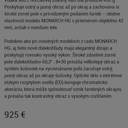
Vďaka telu z horčíkovej zliatiny váži iba približne 450 g.
Poskytuje ostrý a jasný obraz až po okraj a zachováva si
široké zorné pole s prirodzeným podaním farieb – obidve
vlastnosti modelu MONARCH HG s priemerom objektívu 42
mm, avšak v menšom tele.
Podobne ako pri ostatných modeloch z radu MONARCH
HG, aj tieto nové ďalekohľady majú elegantný dizajn a
poskytujú rovnako vysoký výkon. Široké zdanlivé zorné
pole ďalekohľadov 60,3° , 8×30 prináša veľkolepý obraz a
systém šošoviek na vyrovnávanie poľa zaručuje ostrý,
jasný obraz až po okraje šošovky. Optické sklo s extrémne
nízkym rozptylom svetla (ED) koriguje chromatickú
aberáciu, ktorá môže spôsobovať vznik farebných okrajov,
a prináša tak kontrastný obraz s vysokým rozlíšením.
925
€