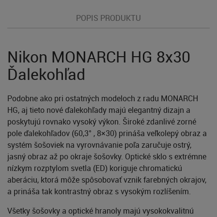
POPIS PRODUKTU
Nikon MONARCH HG 8x30
Ďalekohľad
Podobne ako pri ostatných modeloch z radu MONARCH
HG, aj tieto nové ďalekohľady majú elegantný dizajn a
poskytujú rovnako vysoký výkon. Široké zdanlivé zorné
pole ďalekohľadov (60,3° , 8×30) prináša veľkolepý obraz a
systém šošoviek na vyrovnávanie poľa zaručuje ostrý,
jasný obraz až po okraje šošovky. Optické sklo s extrémne
nízkym rozptylom svetla (ED) koriguje chromatickú
aberáciu, ktorá môže spôsobovať vznik farebných okrajov,
a prináša tak kontrastný obraz s vysokým rozlíšením.
Všetky šošovky a optické hranoly majú vysokokvalitnú