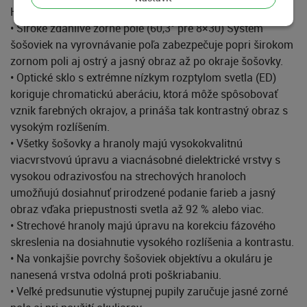
Hlavné vlastnosti
• Široké zdanlivé zorné pole (60,3° pre 8×30) Systém
šošoviek na vyrovnávanie poľa zabezpečuje popri širokom
zornom poli aj ostrý a jasný obraz až po okraje šošovky.
• Optické sklo s extrémne nízkym rozptylom svetla (ED)
koriguje chromatickú aberáciu, ktorá môže spôsobovať
vznik farebných okrajov, a prináša tak kontrastný obraz s
vysokým rozlíšením.
• Všetky šošovky a hranoly majú vysokokvalitnú
viacvrstvovú úpravu a viacnásobné dielektrické vrstvy s
vysokou odrazivosťou na strechových hranoloch
umožňujú dosiahnuť prirodzené podanie farieb a jasný
obraz vďaka priepustnosti svetla až 92 % alebo viac.
• Strechové hranoly majú úpravu na korekciu fázového
skreslenia na dosiahnutie vysokého rozlíšenia a kontrastu.
• Na vonkajšie povrchy šošoviek objektívu a okuláru je
nanesená vrstva odolná proti poškriabaniu.
• Veľké predsunutie výstupnej pupily zaručuje jasné zorné