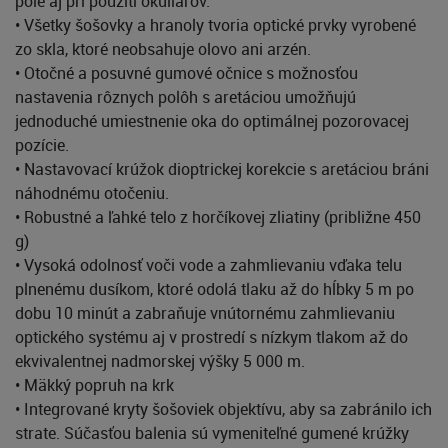
pole aj pri použití okuliarov.
• Všetky šošovky a hranoly tvoria optické prvky vyrobené
zo skla, ktoré neobsahuje olovo ani arzén.
• Otočné a posuvné gumové očnice s možnosťou
nastavenia rôznych polôh s aretáciou umožňujú
jednoduché umiestnenie oka do optimálnej pozorovacej
pozície.
• Nastavovací krúžok dioptrickej korekcie s aretáciou bráni
náhodnému otočeniu.
• Robustné a ľahké telo z horčíkovej zliatiny (približne 450
g)
• Vysoká odolnosť voči vode a zahmlievaniu vďaka telu
plnenému dusíkom, ktoré odolá tlaku až do hĺbky 5 m po
dobu 10 minút a zabraňuje vnútornému zahmlievaniu
optického systému aj v prostredí s nízkym tlakom až do
ekvivalentnej nadmorskej výšky 5 000 m.
• Mäkký popruh na krk
• Integrované kryty šošoviek objektívu, aby sa zabránilo ich
strate. Súčasťou balenia sú vymeniteľné gumené krúžky