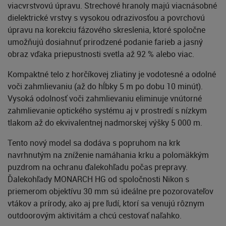
viacvrstvovú úpravu. Strechové hranoly majú viacnásobné
dielektrické vrstvy s vysokou odrazivosťou a povrchovú
úpravu na korekciu fázového skreslenia, ktoré spoločne
umožňujú dosiahnuť prirodzené podanie farieb a jasný
obraz vďaka priepustnosti svetla až 92 % alebo viac.
Kompaktné telo z horčíkovej zliatiny je vodotesné a odolné
voči zahmlievaniu (až do hĺbky 5 m po dobu 10 minút).
Vysoká odolnosť voči zahmlievaniu eliminuje vnútorné
zahmlievanie optického systému aj v prostredí s nízkym
tlakom až do ekvivalentnej nadmorskej výšky 5 000 m.
Tento nový model sa dodáva s popruhom na krk
navrhnutým na zníženie namáhania krku a polomäkkým
puzdrom na ochranu ďalekohľadu počas prepravy.
Ďalekohľady MONARCH HG od spoločnosti Nikon s
priemerom objektívu 30 mm sú ideálne pre pozorovateľov
vtákov a prírody, ako aj pre ľudí, ktorí sa venujú rôznym
outdoorovým aktivitám a chcú cestovať naľahko.