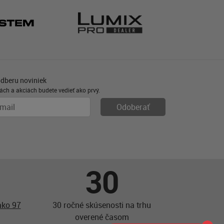
odberu noviniek
ách a akciách budete vedieť ako prvý.
30
ako 97
30 ročné skúsenosti na trhu
overené časom