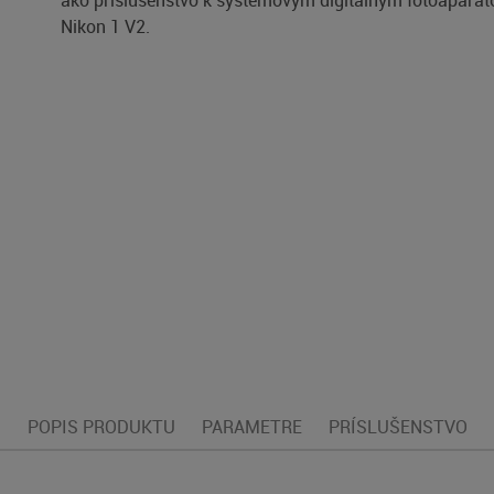
ako príslušenstvo k systémovým digitálnym fotoapará
Nikon 1 V2.
POPIS PRODUKTU
PARAMETRE
PRÍSLUŠENSTVO