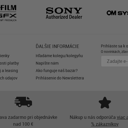
ĎALŠIE INFORMÁCIE
Prihláste sa k 
O novinkách, zľav
ienky
Hľadáme kolegu/kolegyňu
sti platby
Napíšte nám
 a leasing
Ako funguje náš bazár?
ch údajov
Prihlásenie do Newslettera
ava zadarmo pri objednávke
Nákup u nás odporúča
viac 
nad 100 €
% zákazníkov