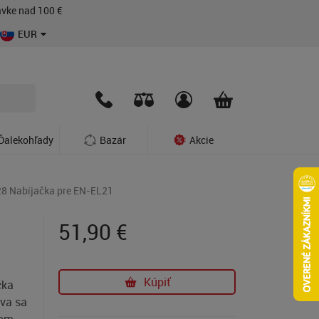
vke nad 100 €
EUR
Ďalekohľady
Bazár
Akcie
8 Nabíjačka pre EN-EL21
51,90
€
Kúpiť
čka
va sa