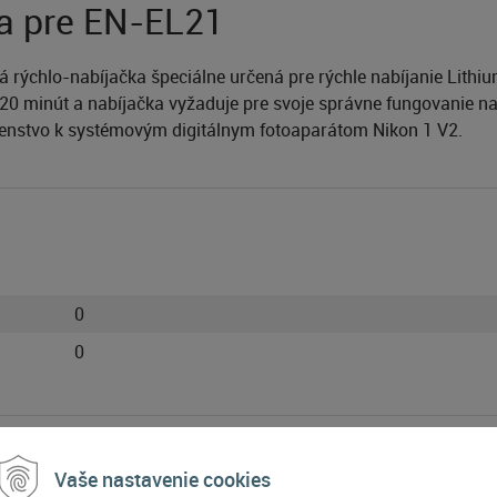
a pre EN-EL21
 rýchlo-nabíjačka špeciálne určená pre rýchle nabíjanie Lith
e 120 minút a nabíjačka vyžaduje pre svoje správne fungovanie na
šenstvo k systémovým digitálnym fotoaparátom Nikon 1 V2.
0
0
Vaše nastavenie cookies