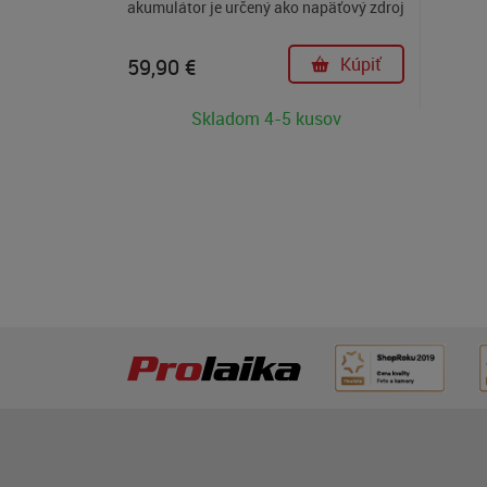
akumulátor je určený ako napäťový zdroj
pre fotoaparát Nikon 1 V2.
59,90
€
Kúpiť
Skladom 4-5 kusov