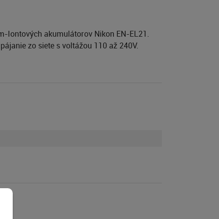
ium-Iontových akumulátorov Nikon EN-EL21.
pájanie zo siete s voltážou 110 až 240V.