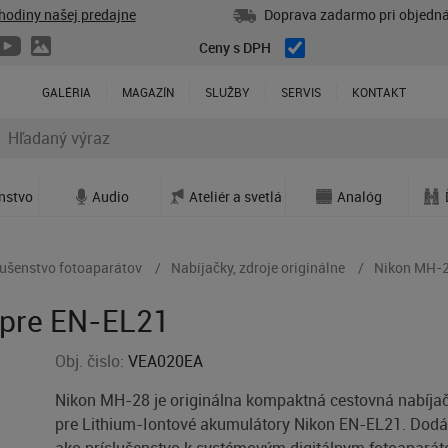
hodiny našej predajne
Doprava zadarmo pri objedná
Ceny s DPH
GALÉRIA
MAGAZÍN
SLUŽBY
SERVIS
KONTAKT
enstvo
Audio
Ateliér a svetlá
Analóg
lušenstvo fotoaparátov
Nabíjačky, zdroje originálne
Nikon MH-2
 pre EN-EL21
Obj. čislo:
VEA020EA
Nikon MH-28 je originálna kompaktná cestovná nabíja
pre Lithium-Iontové akumulátory Nikon EN-EL21. Dodá