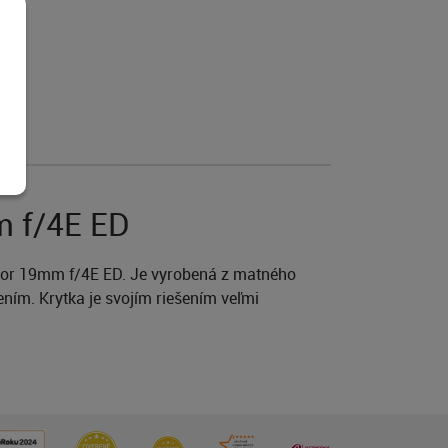
m f/4E ED
ikkor 19mm f/4E ED. Je vyrobená z matného
ním. Krytka je svojím riešením veľmi