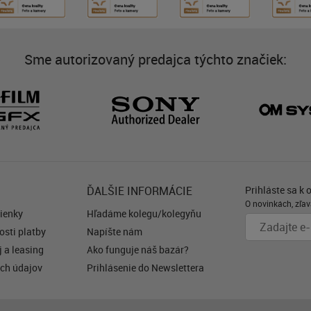
Sme autorizovaný predajca týchto značiek:
ĎALŠIE INFORMÁCIE
Prihláste sa k 
O novinkách, zľav
ienky
Hľadáme kolegu/kolegyňu
sti platby
Napíšte nám
 a leasing
Ako funguje náš bazár?
ch údajov
Prihlásenie do Newslettera