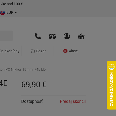
vke nad 100 €
EUR
Ďalekohľady
Bazár
Akcie
ikon PC Nikkor 19mm f/4E ED
/4E
69,90
€
Dostupnosť
Predaj skončil