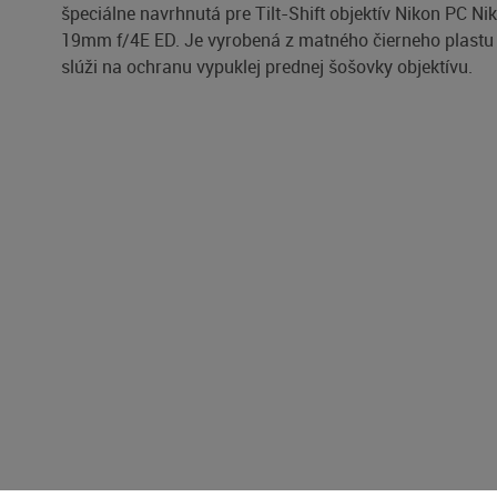
špeciálne navrhnutá pre Tilt-Shift objektív Nikon PC Ni
19mm f/4E ED. Je vyrobená z matného čierneho plastu
slúži na ochranu vypuklej prednej šošovky objektívu.