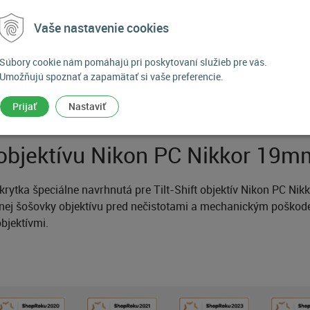
Vaše nastavenie cookies
Súbory cookie nám pomáhajú pri poskytovaní služieb pre vás.
Umožňujú spoznať a zapamätať si vaše preferencie.
POPIS PRODUKTU
Prijať
Nastaviť
objektívu Nikon PC Nikkor 19m
krytka špeciálne navrhnutá pre Tilt-Shift objektív Nikon PC N
dnej šošovky objektívu pred nečistotami a mechanickým poškode
bjektívmi.