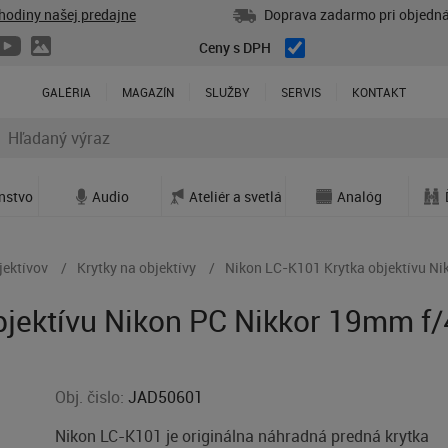
hodiny našej predajne
Doprava zadarmo pri objedná
Ceny s DPH
GALÉRIA
MAGAZÍN
SLUŽBY
SERVIS
KONTAKT
enstvo
Audio
Ateliér a svetlá
Analóg
jektívov
Krytky na objektívy
Nikon LC-K101 Krytka objektívu N
bjektívu Nikon PC Nikkor 19mm f
Obj. čislo:
JAD50601
Nikon LC-K101 je originálna náhradná predná krytka