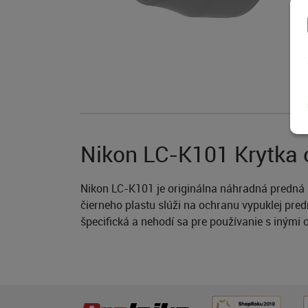
Nikon LC-K101 Krytka 
Nikon LC-K101 je originálna náhradná predná 
čierneho plastu slúži na ochranu vypuklej pre
špecifická a nehodí sa pre používanie s inými o