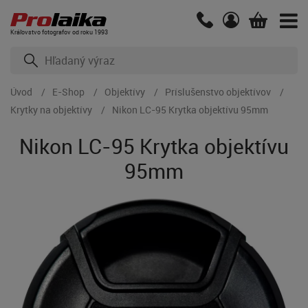
Kráľovstvo fotografov od roku 1993
Úvod
E-Shop
Objektívy
Príslušenstvo objektívov
Krytky na objektívy
Nikon LC-95 Krytka objektívu 95mm
Nikon LC-95 Krytka objektívu
95mm