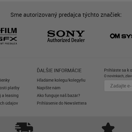
Sme autorizovaný predajca týchto značiek:
ĎALŠIE INFORMÁCIE
Prihláste sa k 
O novinkách, zľav
ienky
Hľadáme kolegu/kolegyňu
sti platby
Napíšte nám
 a leasing
Ako funguje náš bazár?
ch údajov
Prihlásenie do Newslettera