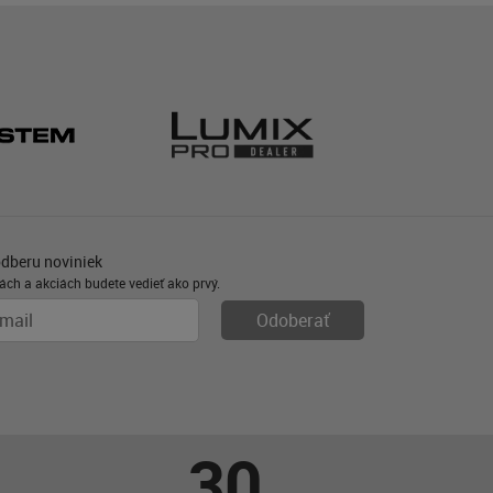
odberu noviniek
ách a akciách budete vedieť ako prvý.
30