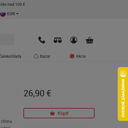
vke nad 100 €
EUR
Ďalekohľady
Bazár
Akcie
26,90
€
Kúpiť
 clona