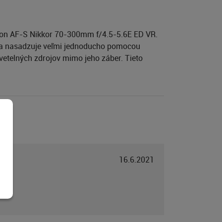
ikon AF-S Nikkor 70-300mm f/4.5-5.6E ED VR.
v sa nasadzuje veľmi jednoducho pomocou
vetelných zdrojov mimo jeho záber. Tieto
16.6.2021