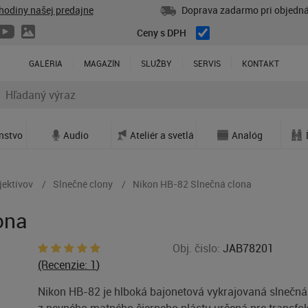
hodiny našej predajne
Doprava zadarmo pri objedná
Ceny s DPH
GALÉRIA
MAGAZÍN
SLUŽBY
SERVIS
KONTAKT
enstvo
Audio
Ateliér a svetlá
Analóg
jektívov
Slnečné clony
Nikon HB-82 Slnečná clona
ona
Obj. čislo:
JAB78201
(Recenzie:
1
)
Nikon HB-82 je hlboká bajonetová vykrajovaná slnečná