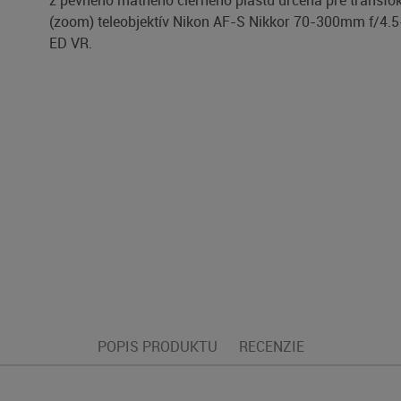
z pevného matného čierneho plástu určená pre transfo
(zoom) teleobjektív Nikon AF-S Nikkor 70-300mm f/4.5
ED VR.
POPIS PRODUKTU
RECENZIE