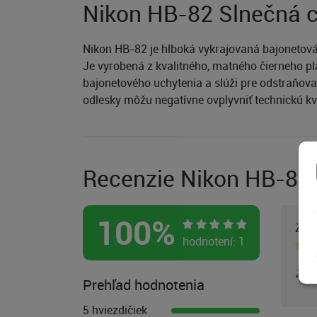
Nikon HB-82 Slnečná 
Nikon HB-82 je hlboká vykrajovaná bajonetová
Je vyrobená z kvalitného, matného čierneho pl
bajonetového uchytenia a slúži pre odstraňova
odlesky môžu negatívne ovplyvniť technickú kval
Recenzie Nikon HB-82 
100
%
Zák
hodnotení:
1
Záka
Prehľad hodnotenia
5 hviezdičiek