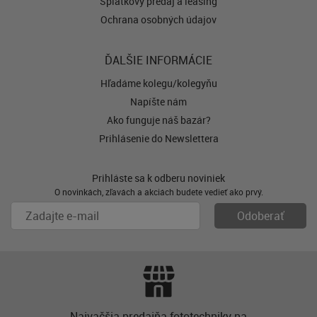
Splátkový predaj a leasing
Ochrana osobných údajov
ĎALŠIE INFORMÁCIE
Hľadáme kolegu/kolegyňu
Napíšte nám
Ako funguje náš bazár?
Prihlásenie do Newslettera
Prihláste sa k odberu noviniek
O novinkách, zľavách a akciách budete vedieť ako prvý.
Najvačšia predajňa fototechniky na