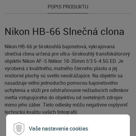
POPIS PRODUKTU
Nikon HB-66 Slnečná clona
Nikon HB-66 je širokouhlá bajonetová, vykrajovaná
slnečná clona určená pre ultra-širokouhlý transfokátorový
objektív Nikon AF-S Nikkor 18-35mm f/3.5-4.5G ED. Je
vyrobená z kvalitného, matného čierneho plastu a jej
vnútorné plochy sú svetlo neodrážajúce. Na objektív sa
nasadzuje veľmi jednoducho pomocou bajonetového
uchytenia a slúži pre odstraňovanie nežiaducich odleskov
svetla vstupujúceho do objektívu od svetelných zdrojov
mimo jeho záber. Tieto odlesky môžu negatívne ovplyvniť
technickú kvalitu vašich fotografií.
Vaše nastavenie cookies