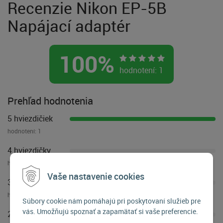
Recenzie Nikon EP-5B
Napájací adaptér
100
%
hodnotení:
1
Prehľad hodnotenia
5 hviezdičiek
hodnotení:
1
4 hviezdičky
hodnotení:
0
Vaše nastavenie cookies
3 hviezdičky
hodnotení:
0
Súbory cookie nám pomáhajú pri poskytovaní služieb pre
vás. Umožňujú spoznať a zapamätať si vaše preferencie.
2 hviezdičky