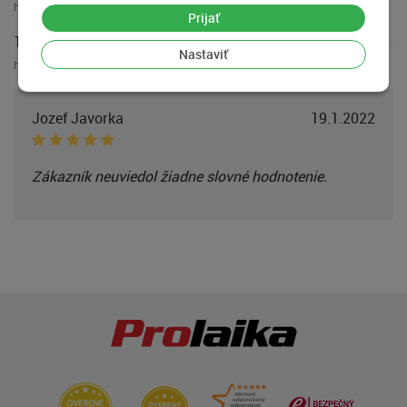
hodnotení:
0
Prijať
1 hviezdička
Nastaviť
hodnotení:
0
Jozef Javorka
19.1.2022
Zákazník neuviedol žiadne slovné hodnotenie.