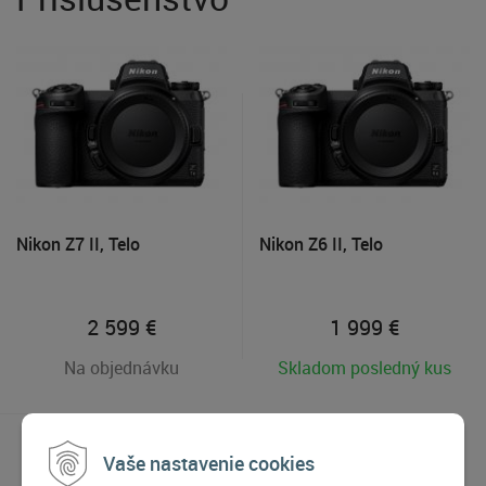
Nikon Z7 II, Telo
Nikon Z6 II, Telo
2 599
€
1 999
€
Na objednávku
Skladom posledný kus
Vaše nastavenie cookies