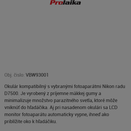
Obj. čislo:
VBW93001
Okulár kompatibilný s vybranými fotoaparátmi Nikon radu
D7500. Je vyrobený z príjemne mäkkej gumy a
minimalizuje množstvo parazitného svetla, ktoré môže
vniknúť do hľadáčika. Aj pri nasadenom okulári sa LCD
monitor fotoaparátu automaticky vypne, ihneď ako
priblížite oko k hľadáčiku.