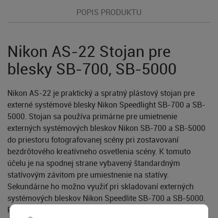
POPIS PRODUKTU
Nikon AS-22 Stojan pre
blesky SB-700, SB-5000
Nikon AS-22 je praktický a spratný plástový stojan pre
externé systémové blesky Nikon Speedlight SB-700 a SB-
5000. Stojan sa používa primárne pre umietnenie
externých systémových bleskov Nikon SB-700 a SB-5000
do priestoru fotografovanej scény pri zostavovaní
bezdrôtového kreatívneho osvetlenia scény. K tomuto
účelu je na spodnej strane vybavený štandardným
statívovým závitom pre umiestnenie na statívy.
Sekundárne ho možno využiť pri skladovaní externých
systémových bleskov Nikon Speedlite SB-700 a SB-5000.
Pevné spojenie blesku a stojana zabezpečuje štandardná