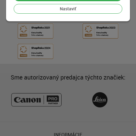
Nastaviť
Sme autorizovaný predajca týchto značiek:
INFORMÁCIE