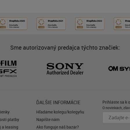
Sme autorizovaný predajca týchto značiek:
ĎALŠIE INFORMÁCIE
Prihláste sa k 
O novinkách, zľav
ienky
Hľadáme kolegu/kolegyňu
sti platby
Napíšte nám
 a leasing
Ako funguje náš bazár?