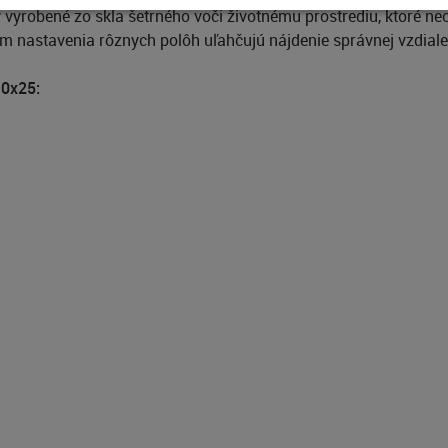
y vyrobené zo skla šetrného voči životnému prostrediu, ktoré ne
 nastavenia rôznych polôh uľahčujú nájdenie správnej vzdiale
10x25: