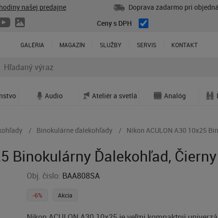
hodiny našej predajne
Doprava zadarmo pri objedná
Ceny s DPH
GALÉRIA
MAGAZÍN
SLUŽBY
SERVIS
KONTAKT
enstvo
Audio
Ateliér a svetlá
Analóg
kohľady
Binokulárne ďalekohľady
Nikon ACULON A30 10x25 Bino
 Binokulárny Ďalekohľad, Čierny
Obj. čislo:
BAA808SA
-6%
Akcia
Nikon ACULON A30 10x25 je veľmi kompaktný univerzá