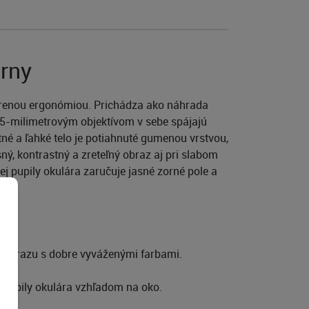
rny
arenou ergonómiou. Prichádza ako náhrada
5-milimetrovým objektívom v sebe spájajú
tné a ľahké telo je potiahnuté gumenou vrstvou,
ný, kontrastný a zreteľný obraz aj pri slabom
ej pupily okulára zaručuje jasné zorné pole a
o obrazu s dobre vyváženými farbami.
 pupily okulára vzhľadom na oko.