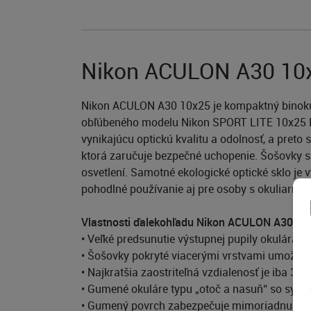
Nikon ACULON A30 10x2
Nikon ACULON A30 10x25 je kompaktný binoku
obľúbeného modelu Nikon SPORT LITE 10x25 DC
vynikajúcu optickú kvalitu a odolnosť, a preto
ktorá zaručuje bezpečné uchopenie. Šošovky sú 
osvetlení. Samotné ekologické optické sklo je 
pohodlné používanie aj pre osoby s okuliarmi.
Vlastnosti ďalekohľadu Nikon ACULON A30 10
• Veľké predsunutie výstupnej pupily okulára z
• Šošovky pokryté viacerými vrstvami umožňuj
• Najkratšia zaostriteľná vzdialenosť je iba 3 m
• Gumené okuláre typu „otoč a nasuň“ so syst
• Gumený povrch zabezpečuje mimoriadnu odol