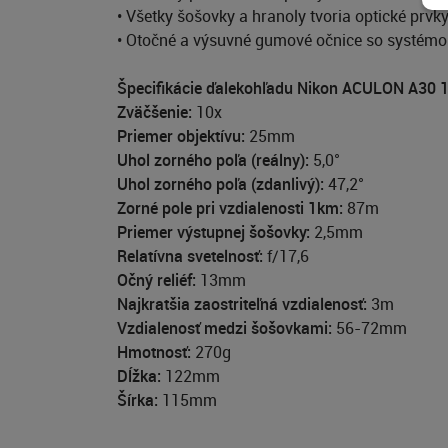
• Všetky šošovky a hranoly tvoria optické prvk
• Otočné a výsuvné gumové očnice so systémom
Špecifikácie ďalekohľadu Nikon ACULON A30 
Zväčšenie:
10x
Priemer objektívu:
25mm
Uhol zorného poľa (reálny):
5,0°
Uhol zorného poľa (zdanlivý):
47,2°
Zorné pole pri vzdialenosti 1km:
87m
Priemer výstupnej šošovky:
2,5mm
Relatívna svetelnosť:
f/17,6
Očný reliéf:
13mm
Najkratšia zaostriteľná vzdialenosť:
3m
Vzdialenosť medzi šošovkami:
56-72mm
Hmotnosť:
270g
Dĺžka:
122mm
Šírka:
115mm