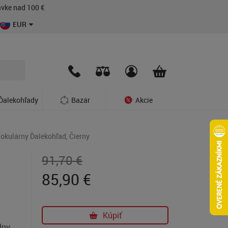
vke nad 100 €
EUR
Ďalekohľady
Bazár
Akcie
kulárny Ďalekohľad, Čierny
91,70 €
85,90
€
Kúpiť
lny